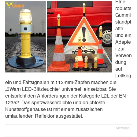
Eine
robuste
Gummi
standpl
atte
und ein
Adapte
r zur
Verwen
dung
auf
Leitkeg
eln und Faltsignalen mit 13-mm-Zapfen machen die
„3Warn LED-Blitzleuchte“ universell einsetzbar. Sie
entspricht den Anforderungen der Kategorie L2L der EN
12352. Das spritzwasserdichte und bruchfeste
Kunststoffgehäuse ist mit einem zusätzlichen
umlaufenden Reflektor ausgestattet.
Anzeige