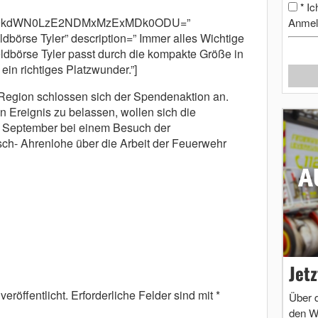
Ic
*
cm9kdWN0LzE2NDMxMzExMDk0ODU=”
Anmel
börse Tyler” description=” Immer alles Wichtige
dbörse Tyler passt durch die kompakte Größe in
 ein richtiges Platzwunder.”]
 Region schlossen sich der Spendenaktion an.
 Ereignis zu belassen, wollen sich die
e September bei einem Besuch der
sch- Ahrenlohe über die Arbeit der Feuerwehr
Jet
eröffentlicht.
Erforderliche Felder sind mit
*
Über 
den W