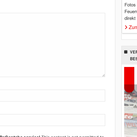
Fotos
Feuer
direkt
Zum
VE
BE