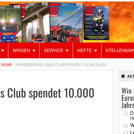
WISSEN
SERVICE
HEFTE
STELLENMA
NEWS
PINNEBERGER LIONS CLUB SPENDET 10.000 EURO
AK
ns Club spendet 10.000
Wie 
Eure
Jahr
D
n
W
L