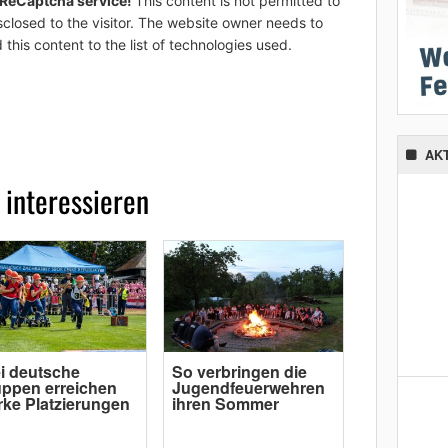
 ReCaptcha service!
This content is not permitted to
sclosed to the visitor. The website owner needs to
 this content to the list of technologies used.
AK
 interessieren
i deutsche
So verbringen die
ppen erreichen
Jugendfeuerwehren
rke Platzierungen
ihren Sommer