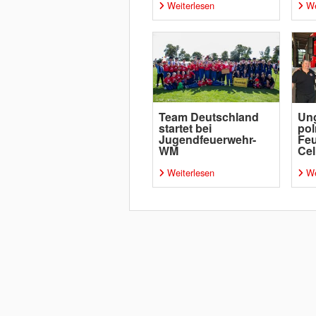
Weiterlesen
We
Team Deutschland
Un
startet bei
pol
Jugendfeuerwehr-
Feu
WM
Cel
Weiterlesen
We