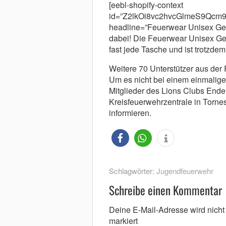
[eebl-shopify-context
id=”Z2lkOi8vc2hvcGlmeS9Q
headline=”Feuerwear Unisex Geld
dabei! Die Feuerwear Unisex Gel
fast jede Tasche und ist trotzdem
Weitere 70 Unterstützer aus der
Um es nicht bei einem einmaligen
Mitglieder des Lions Clubs End
Kreisfeuerwehrzentrale in Torne
informieren.
Schlagwörter:
Jugendfeuerwehr
Schreibe einen Kommentar
Deine E-Mail-Adresse wird nicht v
markiert