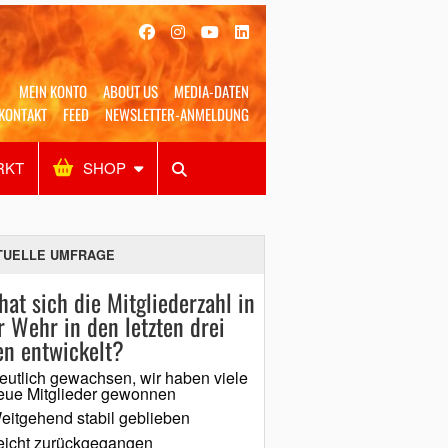
MEIN KONTO
ABOUT US
MEDIA-DATEN
KONTAKT
FEED
NEWSLETTER-ANMELDUNG
RKT
SHOP
Alles
Shop
SUCHEN
TUELLE UMFRAGE
hat sich die Mitgliederzahl in
r Wehr in den letzten drei
en entwickelt?
eutlich gewachsen, wir haben viele
eue Mitglieder gewonnen
eitgehend stabil geblieben
eicht zurückgegangen