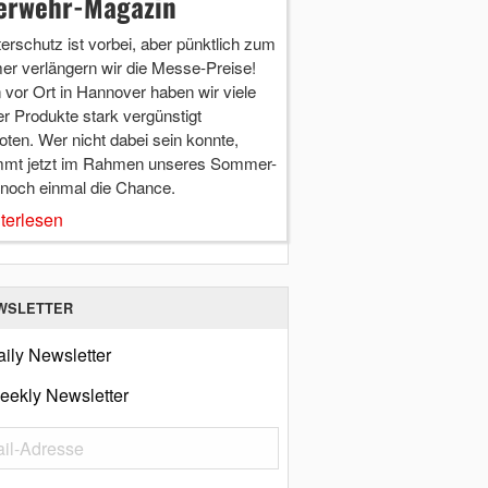
erwehr-Magazin
terschutz ist vorbei, aber pünktlich zum
r verlängern wir die Messe-Preise!
vor Ort in Hannover haben wir viele
r Produkte stark vergünstigt
ten. Wer nicht dabei sein konnte,
mt jetzt im Rahmen unseres Sommer-
 noch einmal die Chance.
terlesen
WSLETTER
ily Newsletter
eekly Newsletter