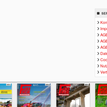
SE
Kon
Imp
AG
AGB
AGB
Dat
Coo
Nut
Ver