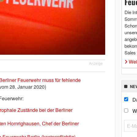
Feu
Die In
Somme
Schon 
unsere
angebo
bekom
Sales
Wei
Anzeige
Berliner Feuerwehr muss für fehlende
 vom 28. Januar 2020)
NE
Feuerwehr:
Da
rophale Zustände bei der Berliner
W
sten Homrighausen, Chef der Berliner
Feuerwehr Berlin (kostenpflichtig)