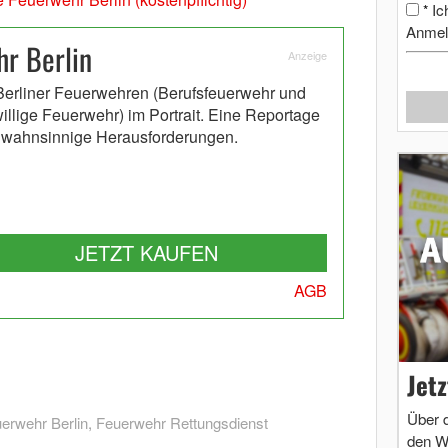
Ic
*
Anmel
r Berlin
Anzeige
Berliner Feuerwehren (Berufsfeuerwehr und
willige Feuerwehr) im Portrait. Eine Reportage
 wahnsinnige Herausforderungen.
JETZT KAUFEN
AGB
Jet
Über 
erwehr Berlin
,
Feuerwehr Rettungsdienst
den W