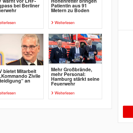
 warnt vor LHF-
Höhenretter bringen
pass bei Berliner
Patientin aus 91
uerwehr
Metern zu Boden
iterlesen
Weiterlesen
Mehr Großbrände,
 bietet Mitarbeit
mehr Personal:
„Kommando Zivile
Hamburg stärkt seine
teidigung“ an
Feuerwehr
iterlesen
Weiterlesen