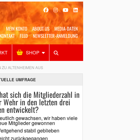
MEIN KONTO
ABOUT US
MEDIA-DATEN
KONTAKT
FEED
NEWSLETTER-ANMELDUNG
RKT
SHOP
Alles
Shop
SUCHEN
 ZU ALTENHEIMEN AUS
TUELLE UMFRAGE
hat sich die Mitgliederzahl in
r Wehr in den letzten drei
en entwickelt?
eutlich gewachsen, wir haben viele
eue Mitglieder gewonnen
eitgehend stabil geblieben
eicht zurückgegangen