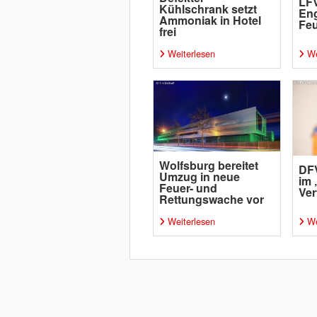
LFV
Kühlschrank setzt
Eng
Ammoniak in Hotel
Fe
frei
Weiterlesen
We
Wolfsburg bereitet
DFV
Umzug in neue
im 
Feuer- und
Ver
Rettungswache vor
Weiterlesen
We