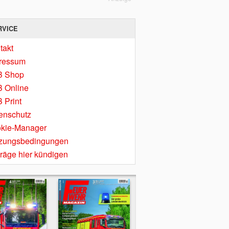
RVICE
takt
ressum
B Shop
 Online
 Print
enschutz
kie-Manager
zungsbedingungen
träge hier kündigen