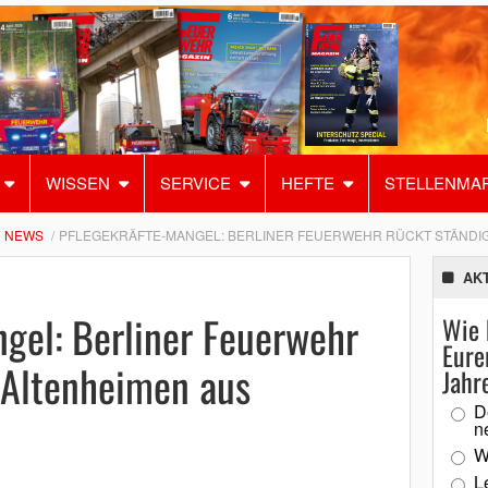
WISSEN
SERVICE
HEFTE
STELLENMA
NEWS
PFLEGEKRÄFTE-MANGEL: BERLINER FEUERWEHR RÜCKT STÄNDIG
AK
gel: Berliner Feuerwehr
Wie 
Eure
 Altenheimen aus
Jahr
D
n
W
L