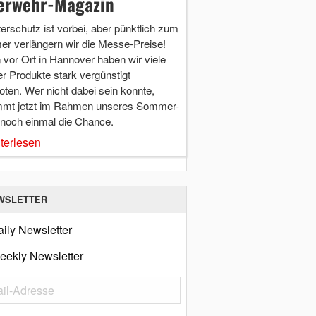
erwehr-Magazin
terschutz ist vorbei, aber pünktlich zum
r verlängern wir die Messe-Preise!
vor Ort in Hannover haben wir viele
r Produkte stark vergünstigt
ten. Wer nicht dabei sein konnte,
mt jetzt im Rahmen unseres Sommer-
 noch einmal die Chance.
terlesen
WSLETTER
ily Newsletter
eekly Newsletter