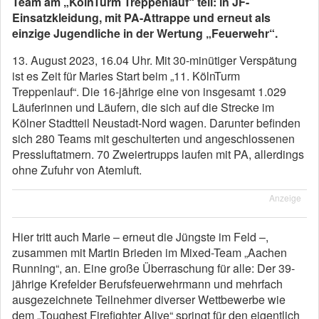
Team am „KölnTurm Treppenlauf“ teil: in JF-
Einsatzkleidung, mit PA-Attrappe und erneut als
einzige Jugendliche in der Wertung „Feuerwehr“.
13. August 2023, 16.04 Uhr. Mit 30-minütiger Verspätung
ist es Zeit für Maries Start beim „11. KölnTurm
Treppenlauf“. Die 16-jährige eine von insgesamt 1.029
Läuferinnen und Läufern, die sich auf die Strecke im
Kölner Stadtteil Neustadt-Nord wagen. Darunter befinden
sich 280 Teams mit geschulterten und angeschlossenen
Pressluftatmern. 70 Zweiertrupps laufen mit PA, allerdings
ohne Zufuhr von Atemluft.
Anzeige
Hier tritt auch Marie – erneut die Jüngste im Feld –,
zusammen mit Martin Brieden im Mixed-Team „Aachen
Running“, an. Eine große Überraschung für alle: Der 39-
jährige Krefelder Berufsfeuerwehrmann und mehrfach
ausgezeichnete Teilnehmer diverser Wettbewerbe wie
dem „Toughest Firefighter Alive“ springt für den eigentlich