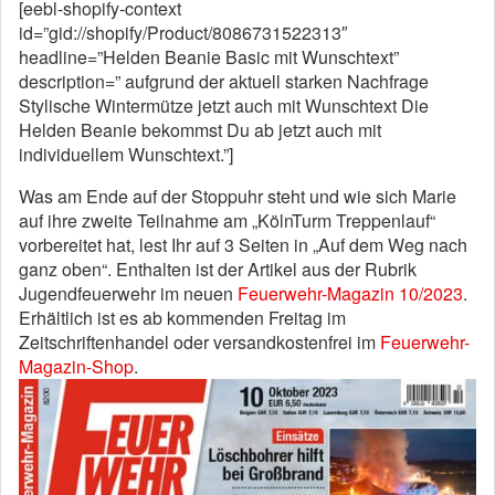
[eebl-shopify-context
id=”gid://shopify/Product/8086731522313″
headline=”Helden Beanie Basic mit Wunschtext”
description=” aufgrund der aktuell starken Nachfrage
Stylische Wintermütze jetzt auch mit Wunschtext Die
Helden Beanie bekommst Du ab jetzt auch mit
individuellem Wunschtext.”]
Was am Ende auf der Stoppuhr steht und wie sich Marie
auf ihre zweite Teilnahme am „KölnTurm Treppenlauf“
vorbereitet hat, lest Ihr auf 3 Seiten in „Auf dem Weg nach
ganz oben“. Enthalten ist der Artikel aus der Rubrik
Jugendfeuerwehr im neuen
Feuerwehr-Magazin 10/2023
.
Erhältlich ist es ab kommenden Freitag im
Zeitschriftenhandel oder versandkostenfrei im
Feuerwehr-
Magazin-Shop
.