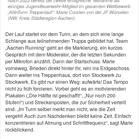
Nach 2022 bereits die zweite erfolgreiche Teilnahme als
einziges Jugendfeuerwehr-Mitglied im gesamten Wettbewerb
„KölnTurm Treppenlauf“: Marie Corsten von der JF Würselen
(NW, Kreis Städteregion Aachen).
Der Lauf startet vor dem Turm, an dem sich eine lange
Schlange aus teilnehmenden Trupps gebildet hat. Team
„Aachen Running“ geht an die Markierung, ein kurzes
Gespräch mit dem Moderator, der die letzten Sekunden
per Mikrofon anzählt. Dann der Startschuss. Marie
vorneweg, Brieden direkt hinter ihr, rein ins Erdgeschoss.
Dann weiter ins Treppenhaus, dort von Stockwerk zu
Stockwerk. Es gibt nur einen Weg: aufwärts! Das Tempo
nicht zu früh forcieren. Vorbei geht es an motivierenden
Plakaten („Die Hälfte ist geschafft!“, „Nur noch 200
Stufen!“) und Streckenposten, die zur Sicherheit verteilt
sind. „Im Turm selber merkt man nicht, wie die Zeit
vergeht! Auch zum Nachdenken bleibt keine Zeit. Einfach
konzentrieren auf Atmung und Schrittfrequenz“, sagt Marie
rückblickend.