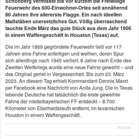
Schönberg vermisste bis vor kurzem die Freiwillige
Feuerwehr des 600-Einwohner-Ortes seit annähernd
80 Jahren ihre allererste Flagge. Ein nach ideellen
Maßstäben unersetzliches Gut. Völlig überraschend
tauchte Ende März das gute Stück aus dem Jahr 1906
in einem Waffengeschäft in Houston (Texas) auf.
Die im Jahr 1869 gegründete Feuerwehr ließ vor 117
Jahren eine Fahne anfertigen und weihen, deren Spur
sich allerdings nach 1945 verliert. 6 Jahre nach Ende des
Zweiten Weltkriegs wurde eine neue Fahne geweiht – und
das Original geriet in Vergessenheit. Bis zum 23. März
2023. An diesem Tag erhielt Kommandant Dennis Marxt
per Facebook eine Nachricht von Anita Jung. Die in Texas
lebende Deutsche hat tatsächlich die erste geweihte
Fahne der niederbayerischen FF entdeckt – 8.700
Kilometer von Eberhardsreuth entfernt, im texanischen
Houston in einem Waffengeschäft.
Anzeige