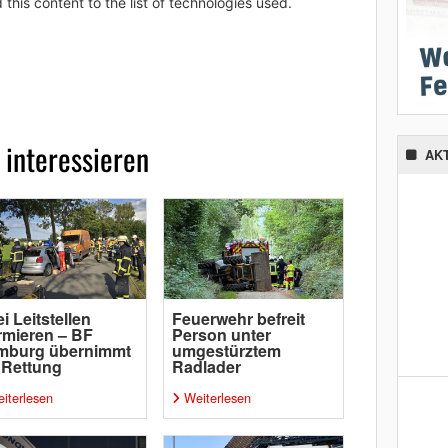
 this content to the list of technologies used.
 interessieren
AK
i Leitstellen
Feuerwehr befreit
rmieren – BF
Person unter
mburg übernimmt
umgestürztem
 Rettung
Radlader
iterlesen
Weiterlesen