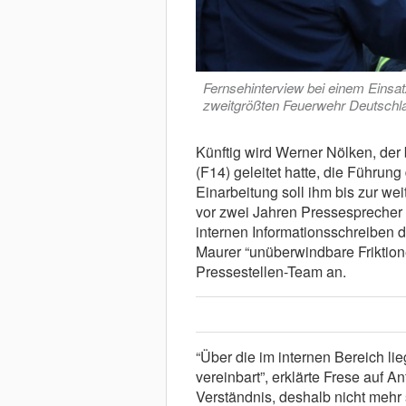
Fernsehinterview bei einem Einsa
zweitgrößten Feuerwehr Deutschla
Künftig wird Werner Nölken, der
(F14) geleitet hatte, die Führung
Einarbeitung soll ihm bis zur we
vor zwei Jahren Pressesprecher 
internen Informationsschreiben 
Maurer “unüberwindbare Friktio
Pressestellen-Team an.
“Über die im internen Bereich l
vereinbart”, erklärte Frese auf
Verständnis, deshalb nicht mehr 