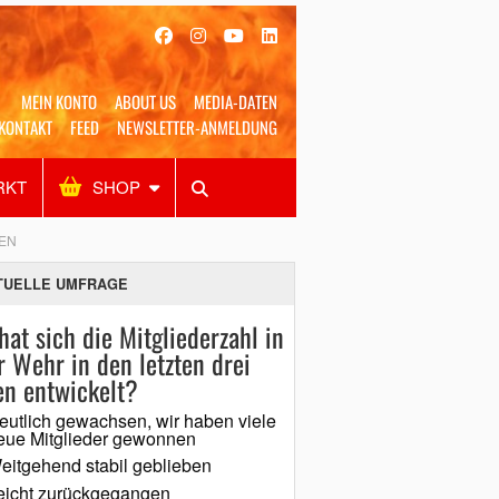
MEIN KONTO
ABOUT US
MEDIA-DATEN
KONTAKT
FEED
NEWSLETTER-ANMELDUNG
RKT
SHOP
Alles
Shop
SUCHEN
EN
TUELLE UMFRAGE
hat sich die Mitgliederzahl in
r Wehr in den letzten drei
en entwickelt?
eutlich gewachsen, wir haben viele
eue Mitglieder gewonnen
eitgehend stabil geblieben
eicht zurückgegangen