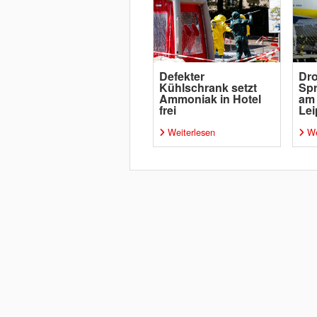
Defekter
Dro
Kühlschrank setzt
Spr
Ammoniak in Hotel
am
frei
Lei
Weiterlesen
We