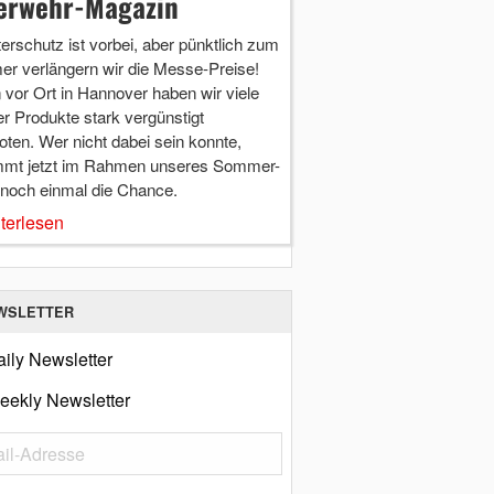
erwehr-Magazin
terschutz ist vorbei, aber pünktlich zum
r verlängern wir die Messe-Preise!
vor Ort in Hannover haben wir viele
r Produkte stark vergünstigt
ten. Wer nicht dabei sein konnte,
mt jetzt im Rahmen unseres Sommer-
 noch einmal die Chance.
terlesen
WSLETTER
ily Newsletter
eekly Newsletter