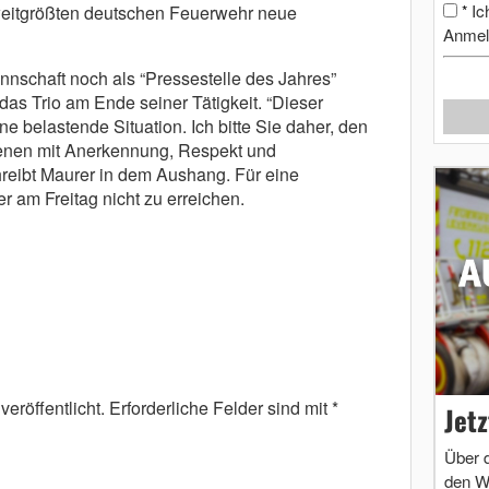
Ic
zweitgrößten deutschen Feuerwehr neue
*
Anmel
nschaft noch als “Pressestelle des Jahres”
das Trio am Ende seiner Tätigkeit. “Dieser
ine belastende Situation. Ich bitte Sie daher, den
ffenen mit Anerkennung, Respekt und
reibt Maurer in dem Aushang. Für eine
 am Freitag nicht zu erreichen.
eröffentlicht.
Erforderliche Felder sind mit
*
Jet
Über 
den W