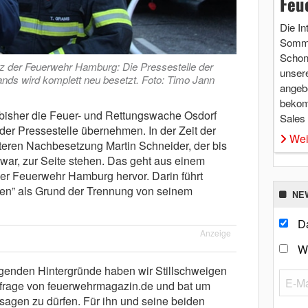
Feu
Die In
Somme
Schon 
tz der Feuerwehr Hamburg: Die Pressestelle der
unsere
nds wird komplett neu besetzt. Foto: Timo Jann
angebo
bekom
 bisher die Feuer- und Rettungswache Osdorf
Sales
 der Pressestelle übernehmen. In der Zeit der
Wei
iteren Nachbesetzung Martin Schneider, der bis
war, zur Seite stehen. Das geht aus einem
der Feuerwehr Hamburg hervor. Darin führt
nen” als Grund der Trennung von seinem
NE
Da
Anzeige
W
iegenden Hintergründe haben wir Stillschweigen
 Anfrage von feuerwehrmagazin.de und bat um
sagen zu dürfen. Für ihn und seine beiden