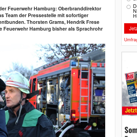
D
der Feuerwehr Hamburg: Oberbranddirektor
N
s Team der Pressestelle mit sofortiger
H
entbunden. Thorsten Grams, Hendrik Frese
ie Feuerwehr Hamburg bisher als Sprachrohr
Umfra
Som