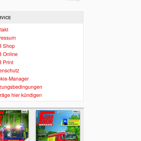
RVICE
takt
ressum
B Shop
 Online
 Print
enschutz
kie-Manager
zungsbedingungen
träge hier kündigen