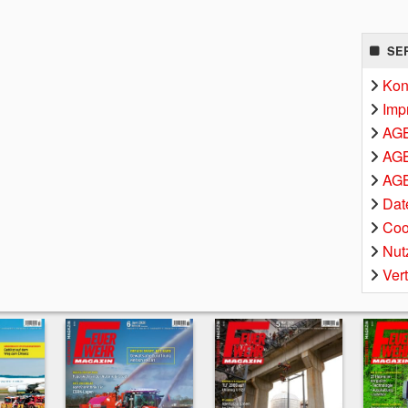
SE
Kon
Imp
AG
AGB
AGB
Dat
Coo
Nut
Ver