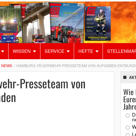
WISSEN
SERVICE
HEFTE
STELLENMA
NEWS
HAMBURG: FEUERWEHR-PRESSETEAM VON AUFGABEN ENTBUND
wehr-Presseteam von
AK
Wie 
nden
Eure
Jahr
D
n
W
L