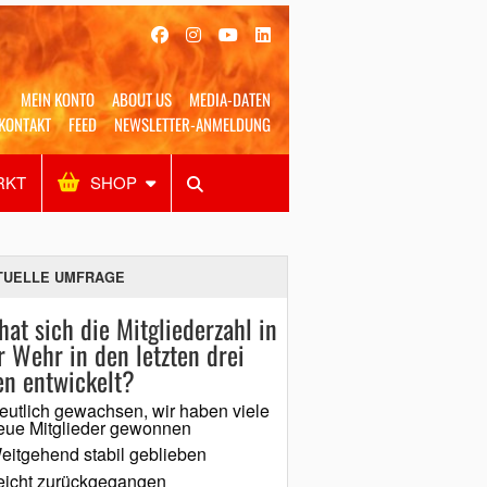
MEIN KONTO
ABOUT US
MEDIA-DATEN
KONTAKT
FEED
NEWSLETTER-ANMELDUNG
RKT
SHOP
Alles
Shop
SUCHEN
TUELLE UMFRAGE
hat sich die Mitgliederzahl in
r Wehr in den letzten drei
en entwickelt?
eutlich gewachsen, wir haben viele
eue Mitglieder gewonnen
eitgehend stabil geblieben
eicht zurückgegangen