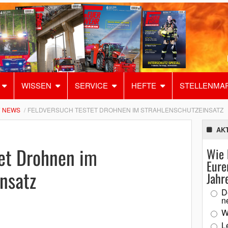
WISSEN
SERVICE
HEFTE
STELLENMA
NEWS
FELDVERSUCH TESTET DROHNEN IM STRAHLENSCHUTZEINSATZ
AK
tet Drohnen im
Wie 
Eure
nsatz
Jahr
D
n
W
L