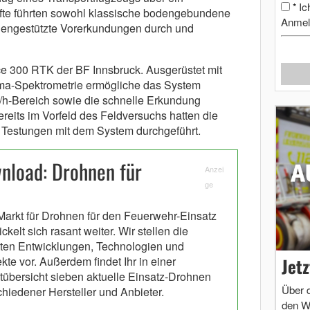
Ic
*
äfte führten sowohl klassische bodengebundene
Anmel
ngestützte Vorerkundungen durch und
e 300 RTK der BF Innsbruck. Ausgerüstet mit
ma-Spektrometrie ermögliche das System
h-Bereich sowie die schnelle Erkundung
ereits im Vorfeld des Feldversuchs hatten die
 Testungen mit dem System durchgeführt.
nload: Drohnen für
Anzei
ge
Markt für Drohnen für den Feuerwehr-Einsatz
ckelt sich rasant weiter. Wir stellen die
ten Entwicklungen, Technologien und
Jet
kte vor. Außerdem findet Ihr in einer
tübersicht sieben aktuelle Einsatz-Drohnen
Über 
chiedener Hersteller und Anbieter.
den W