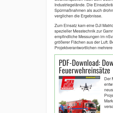
Industriegelände. Die Einsatzkr
Spürmaßnahmen als auch drohne
verglichen die Ergebnisse.
Zum Einsatz kam eine DJI Matric
spezieller Messtechnik zur Gam
empfindliche Messungen im nSv/
größerer Flächen aus der Luft. B
Projektverantwortlichen mehrere
PDF-Download: Dow
Feuerwehreinsätze
Der 
entwi
neus
Proje
Mark
vers