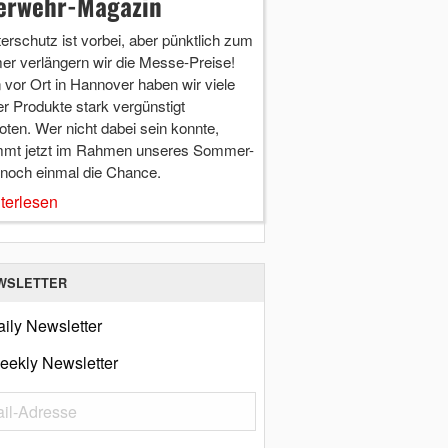
erwehr-Magazin
terschutz ist vorbei, aber pünktlich zum
r verlängern wir die Messe-Preise!
vor Ort in Hannover haben wir viele
r Produkte stark vergünstigt
ten. Wer nicht dabei sein konnte,
mt jetzt im Rahmen unseres Sommer-
 noch einmal die Chance.
terlesen
WSLETTER
ily Newsletter
eekly Newsletter