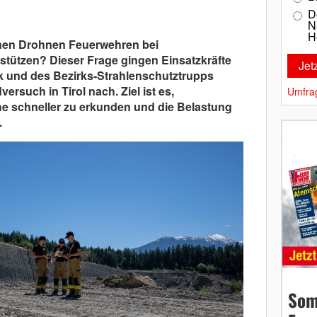
D
N
H
nen Drohnen Feuerwehren bei
stützen? Dieser Frage gingen Einsatzkräfte
k und des Bezirks-Strahlenschutztrupps
rsuch in Tirol nach. Ziel ist es,
Umfra
e schneller zu erkunden und die Belastung
.
Som