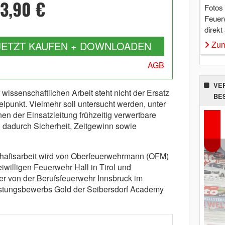
3,90 €
Fotos
Feuer
direkt
Zum
JETZT KAUFEN + DOWNLOADEN
AGB
VE
issenschaftlichen Arbeit steht nicht der Ersatz
BE
elpunkt. Vielmehr soll untersucht werden, unter
 der Einsatzleitung frühzeitig verwertbare
d dadurch Sicherheit, Zeitgewinn sowie
haftsarbeit wird von Oberfeuerwehrmann (OFM)
willigen Feuerwehr Hall in Tirol und
 von der Berufsfeuerwehr Innsbruck im
stungsbewerbs Gold der Seibersdorf Academy