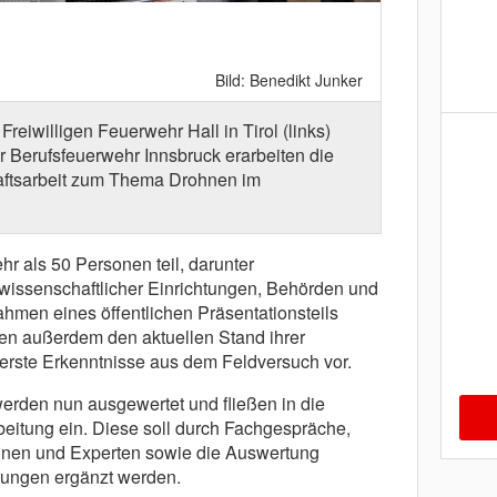
Bild: Benedikt Junker
eiwilligen Feuerwehr Hall in Tirol (links)
Im Rahmen de
 Berufsfeuerwehr Innsbruck erarbeiten die
Erkundung 
aftsarbeit zum Thema Drohnen im
Ergebnisse b
 als 50 Personen teil, darunter
wissenschaftlicher Einrichtungen, Behörden und
hmen eines öffentlichen Präsentationsteils
chen außerdem den aktuellen Stand ihrer
 erste Erkenntnisse aus dem Feldversuch vor.
rden nun ausgewertet und fließen in die
beitung ein. Diese soll durch Fachgespräche,
ionen und Experten sowie die Auswertung
hrungen ergänzt werden.