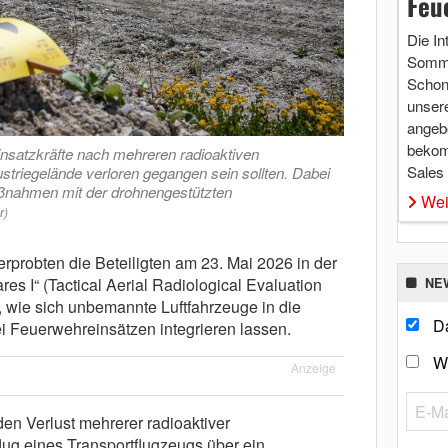
Feu
Die In
Somme
Schon 
unsere
angebo
bekom
nsatzkräfte nach mehreren radioaktiven
Sales
ustriegelände verloren gegangen sein sollten. Dabei
aßnahmen mit der drohnengestützten
Wei
r)
probten die Beteiligten am 23. Mai 2026 in der
es I“ (Tactical Aerial Radiological Evaluation
NE
, wie sich unbemannte Luftfahrzeuge in die
Da
 Feuerwehreinsätzen integrieren lassen.
W
Anzeige
en Verlust mehrerer radioaktiver
ug eines Transportflugzeugs über ein