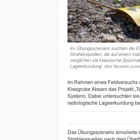
Im Übungsszenario suchten die Ei
Strahlenquellen, die auf einem Ind
verglichen sie klassische Spürm
Lageerkundung.
(Bild: Benedikt Junke
Im Rahmen eines Feldversuchs er
Kiesgrube Absam das Projekt „Tar
System). Dabei untersuchten sie
radiologische Lageerkundung bei
Das Übungsszenario simulierte d
Strahlenquellen nach dem Überfl