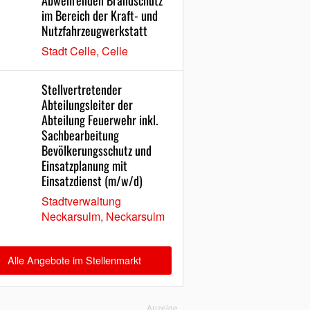
Abwehrenden Brandschutz
im Bereich der Kraft- und
Nutzfahrzeugwerkstatt
Bild: Elias Haberfellne
Stadt Celle, Celle
s Feldversuchs führten Einsatzkräfte neben der luftgestützten
Stellvertretender
auch bodengebundene Mess- und Suchmaßnahmen durch. Die
Abteilungsleiter der
eider Verfahren wurden miteinander verglichen.
Abteilung Feuerwehr inkl.
Sachbearbeitung
Bevölkerungsschutz und
Einsatzplanung mit
Einsatzdienst (m/w/d)
Stadtverwaltung
Neckarsulm, Neckarsulm
Alle Angebote im Stellenmarkt
Anzeige