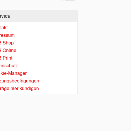
RVICE
takt
ressum
B Shop
 Online
 Print
enschutz
kie-Manager
zungsbedingungen
träge hier kündigen