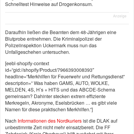
Schnelltest Hinweise auf Drogenkonsum.
Anzeige
Daraufhin ließen die Beamten dem 48-Jährigen eine
Blutprobe entnehmen. Die Kriminalpolizei der
Polizeiinspektion Uckermark muss nun das
Unfallgeschehen untersuchen.
[eebl-shopify-context
id=”gid://shopify/Product/7966393008393″
headline=”Merkhilfen für Feuerwehr und Rettungsdienst”
description=” Was haben GAMS, AUTO, WOLKE,
MELDEN, 4S, H’s + HITS und das ABCDE-Schema
gemeinsam? Dahinter stecken extrem effiziente
Merkregeln, Akronyme, Eselsbrücken … es gibt viele
Namen für diese praktischen Merkhilfen.”]
Nach
Informationen des Nordkuriers
ist die DLAK auf
unbestimmte Zeit nicht mehr einsatzbereit. Die FF
Zehdenick (Kreis Oberhavel) hilft zunächst mit ihrer