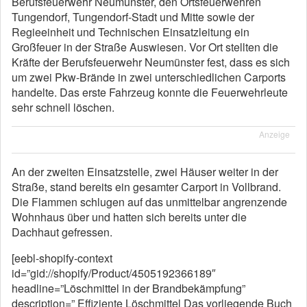
Berufsfeuerwehr Neumünster, den Ortsfeuerwehren
Tungendorf, Tungendorf-Stadt und Mitte sowie der
Regieeinheit und Technischen Einsatzleitung ein
Großfeuer in der Straße Auswiesen. Vor Ort stellten die
Kräfte der Berufsfeuerwehr Neumünster fest, dass es sich
um zwei Pkw-Brände in zwei unterschiedlichen Carports
handelte. Das erste Fahrzeug konnte die Feuerwehrleute
sehr schnell löschen.
Anzeige
An der zweiten Einsatzstelle, zwei Häuser weiter in der
Straße, stand bereits ein gesamter Carport in Vollbrand.
Die Flammen schlugen auf das unmittelbar angrenzende
Wohnhaus über und hatten sich bereits unter die
Dachhaut gefressen.
[eebl-shopify-context
id=”gid://shopify/Product/4505192366189″
headline=”Löschmittel in der Brandbekämpfung”
description=” Effiziente Löschmittel Das vorliegende Buch