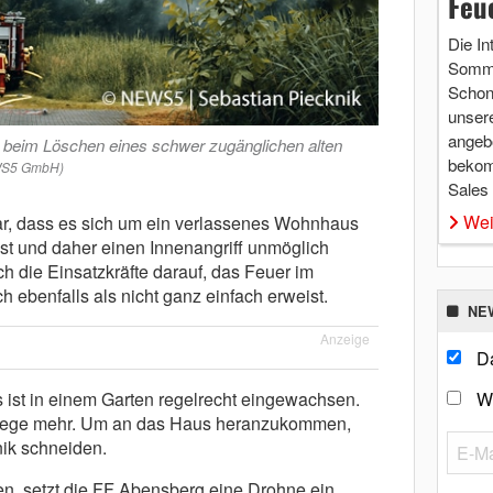
Feu
Die In
Somme
Schon 
unsere
angebo
 beim Löschen eines schwer zugänglichen alten
bekom
EWS5 GmbH)
Sales
Wei
lar, dass es sich um ein verlassenes Wohnhaus
ist und daher einen Innenangriff unmöglich
h die Einsatzkräfte darauf, das Feuer im
h ebenfalls als nicht ganz einfach erweist.
NE
Anzeige
Da
 ist in einem Garten regelrecht eingewachsen.
W
tswege mehr. Um an das Haus heranzukommen,
ik schneiden.
, setzt die FF Abensberg eine Drohne ein.