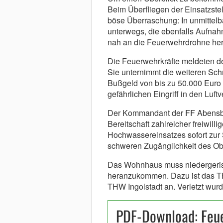
Beim Überfliegen der Einsatzstel
böse Überraschung: In unmittelb
unterwegs, die ebenfalls Aufnah
nah an die Feuerwehrdrohne her
Die Feuerwehrkräfte meldeten den
Sie unternimmt die weiteren Sch
Bußgeld von bis zu 50.000 Euro
gefährlichen Eingriff in den Luftv
Der Kommandant der FF Abensbe
Bereitschaft zahlreicher freiwilli
Hochwassereinsatzes sofort zur S
schweren Zugänglichkeit des Obj
Das Wohnhaus muss niedergeris
heranzukommen. Dazu ist das TH
THW Ingolstadt an. Verletzt wu
PDF-Download: Feu