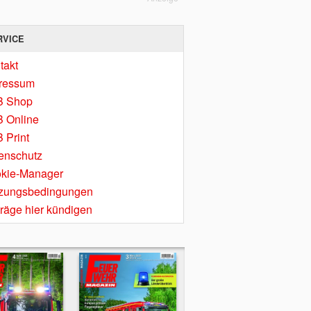
RVICE
takt
ressum
B Shop
 Online
 Print
enschutz
kie-Manager
zungsbedingungen
träge hier kündigen