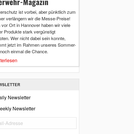
erwehr-Magazin
terschutz ist vorbei, aber pünktlich zum
r verlängern wir die Messe-Preise!
vor Ort in Hannover haben wir viele
r Produkte stark vergünstigt
ten. Wer nicht dabei sein konnte,
mt jetzt im Rahmen unseres Sommer-
 noch einmal die Chance.
terlesen
WSLETTER
ily Newsletter
eekly Newsletter