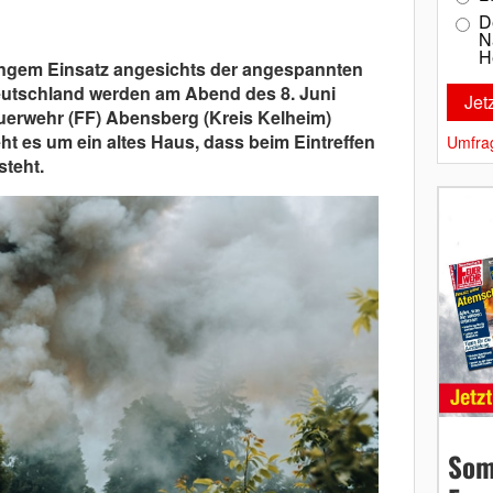
D
N
H
ngem Einsatz angesichts der angespannten
utschland werden am Abend des 8. Juni
euerwehr (FF) Abensberg (Kreis Kelheim)
eht es um ein altes Haus, dass beim Eintreffen
Umfra
steht.
Som