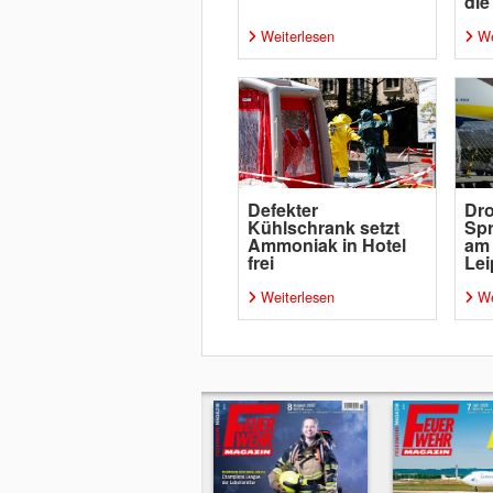
die
Weiterlesen
We
Defekter
Dro
Kühlschrank setzt
Spr
Ammoniak in Hotel
am
frei
Lei
Weiterlesen
We