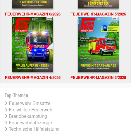
FEUERWEHR-MAGAZIN 6/2026
FEUERWEHR-MAGAZIN 5/2026
FEUERWEHR-MAGAZIN 4/2026
FEUERWEHR-MAGAZIN 3/2026
Top-Themen
Feuerwehr Einsätze
Freiwillige Feuerwehr
Brandbekämpfung
Feuerwehrfahrzeuge
Technische Hilfeleistung