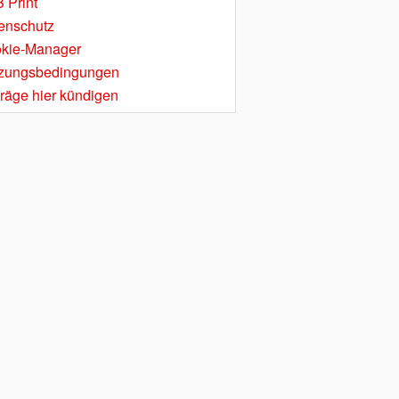
 Print
enschutz
kie-Manager
zungsbedingungen
träge hier kündigen