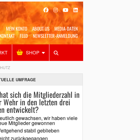
MEIN KONTO
ABOUT US
MEDIA-DATEN
KONTAKT
FEED
NEWSLETTER-ANMELDUNG
RKT
SHOP
Alles
Shop
SUCHEN
CHUTZ
TUELLE UMFRAGE
hat sich die Mitgliederzahl in
r Wehr in den letzten drei
en entwickelt?
eutlich gewachsen, wir haben viele
eue Mitglieder gewonnen
eitgehend stabil geblieben
eicht zurückgegangen