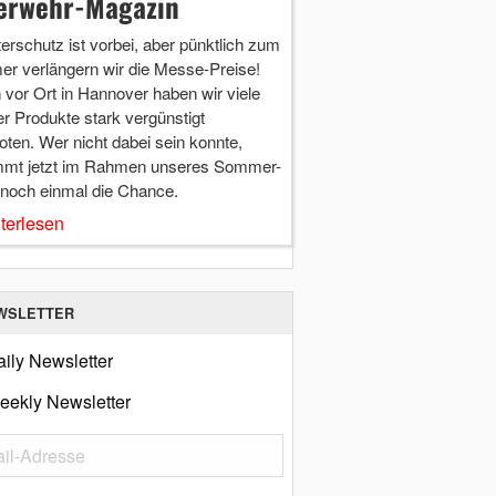
erwehr-Magazin
terschutz ist vorbei, aber pünktlich zum
r verlängern wir die Messe-Preise!
vor Ort in Hannover haben wir viele
r Produkte stark vergünstigt
ten. Wer nicht dabei sein konnte,
mt jetzt im Rahmen unseres Sommer-
 noch einmal die Chance.
terlesen
WSLETTER
ily Newsletter
eekly Newsletter