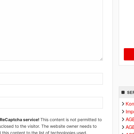
SE
Kon
Imp
AG
 ReCaptcha service!
This content is not permitted to
AGB
sclosed to the visitor. The website owner needs to
 this content to the list of technologies used.