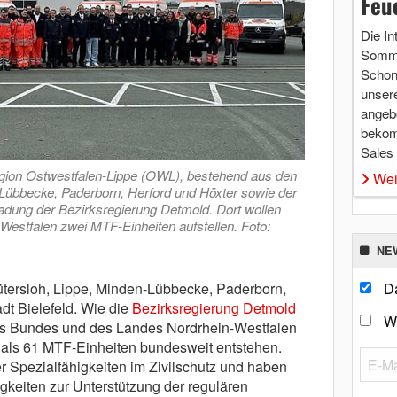
Feu
Die In
Somme
Schon 
unsere
angebo
bekom
Sales
Region Ostwestfalen-Lippe (OWL), bestehend aus den
Wei
-Lübbecke, Paderborn, Herford und Höxter sowie der
inladung der Bezirksregierung Detmold. Dort wollen
estfalen zwei MTF-Einheiten aufstellen. Foto:
NE
ersloh, Lippe, Minden-Lübbecke, Paderborn,
Da
dt Bielefeld. Wie die
Bezirksregierung Detmold
W
des Bundes und des Landes Nordrhein-Westfalen
 als 61 MTF-Einheiten bundesweit entstehen.
er Spezialfähigkeiten im Zivilschutz und haben
keiten zur Unterstützung der regulären