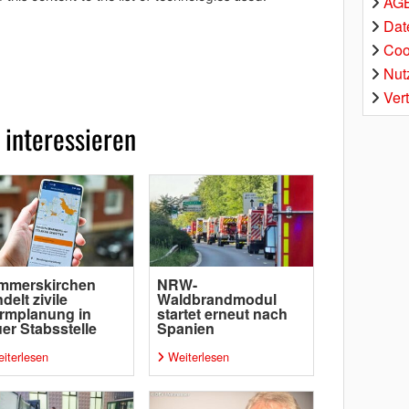
AGB
Dat
Coo
Nut
Ver
 interessieren
mmerskirchen
NRW-
delt zivile
Waldbrandmodul
rmplanung in
startet erneut nach
er Stabsstelle
Spanien
iterlesen
Weiterlesen