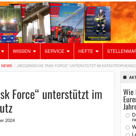
WISSEN
SERVICE
HEFTE
STELLENMA
NEWS
„MEDIZINISCHE TASK FORCE“ UNTERSTÜTZT IM KATASTROPHENS
AK
sk Force“ unterstützt im
Wie 
Eure
utz
Jahr
D
n
er 2024
W
L