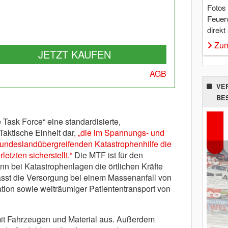
Fotos
Feuer
direkt
Zum
JETZT KAUFEN
AGB
VE
BE
 Task Force“ eine standardisierte,
 Taktische Einheit dar,
„die im Spannungs- und
 bundeslandübergreifenden Katastrophenhilfe die
etzten sicherstellt.“
Die MTF ist für den
nn bei Katastrophenlagen die örtlichen Kräfte
asst die Versorgung bei einem Massenanfall von
ion sowie weiträumiger Patiententransport von
mit Fahrzeugen und Material aus. Außerdem