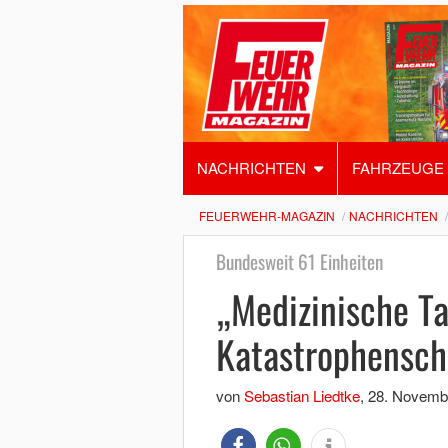
NACHRICHTEN
FAHRZEUGE
FEUERWEHR-MAGAZIN
NACHRICHTEN
Bundesweit 61 Einheiten
„Medizinische Ta
Katastrophensch
von
Sebastian Liedtke
,
28. Novemb