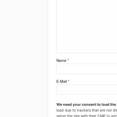
Name
*
E-Mail
*
We need your consent to load the
load due to trackers that are not di
setup the site with their CMP to add