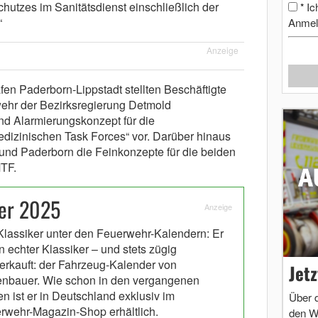
hutzes im Sanitätsdienst einschließlich der
Ic
*
“
Anmel
Anzeige
en Paderborn-Lippstadt stellten Beschäftigte
ehr der Bezirksregierung Detmold
d Alarmierungskonzept für die
edizinischen Task Forces“ vor. Darüber hinaus
 und Paderborn die Feinkonzepte für die beiden
TF.
er 2025
Anzeige
Klassiker unter den Feuerwehr-Kalendern: Er
in echter Klassiker – und stets zügig
erkauft: der Fahrzeug-Kalender von
Jet
nbauer. Wie schon in den vergangenen
en ist er in Deutschland exklusiv im
Über 
rwehr-Magazin-Shop erhältlich.
den W