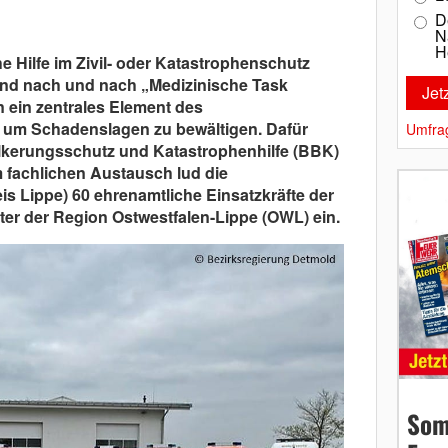
D
N
H
 Hilfe im Zivil- oder Katastrophenschutz
und nach und nach „Medizinische Task
n ein zentrales Element des
 um Schadenslagen zu bewältigen. Dafür
Umfra
ölkerungsschutz und Katastrophenhilfe (BBK)
 fachlichen Austausch lud die
is Lippe) 60 ehrenamtliche Einsatzkräfte der
ter der Region Ostwestfalen-Lippe (OWL) ein.
Som