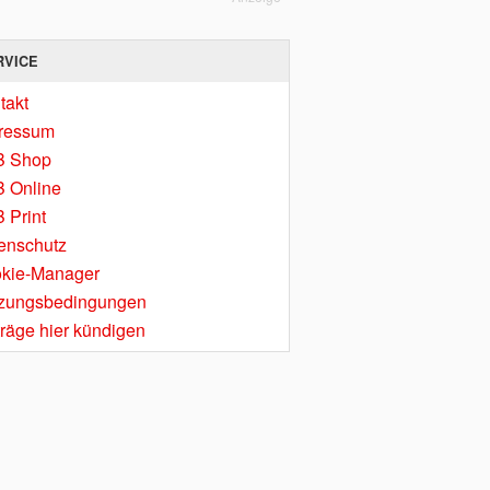
RVICE
takt
ressum
B Shop
 Online
 Print
enschutz
kie-Manager
zungsbedingungen
träge hier kündigen