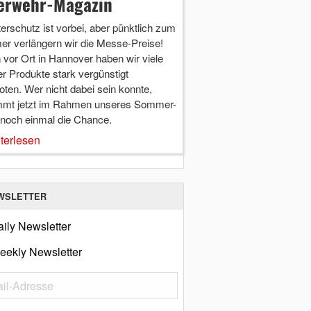
erwehr-Magazin
terschutz ist vorbei, aber pünktlich zum
r verlängern wir die Messe-Preise!
vor Ort in Hannover haben wir viele
r Produkte stark vergünstigt
ten. Wer nicht dabei sein konnte,
mt jetzt im Rahmen unseres Sommer-
 noch einmal die Chance.
terlesen
WSLETTER
ily Newsletter
eekly Newsletter