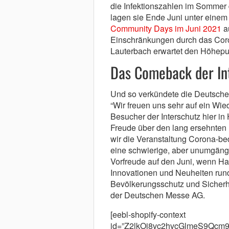
die Infektionszahlen im Sommer d
lagen sie Ende Juni unter einem
Community Days im Juni 2021
au
Einschränkungen durch das Coro
Lauterbach erwartet den Höhepu
Das Comeback der In
Und so verkündete die Deutsche
“Wir freuen uns sehr auf ein Wied
Besucher der Interschutz hier i
Freude über den lang ersehnten 
wir die Veranstaltung Corona-bed
eine schwierige, aber unumgängl
Vorfreude auf den Juni, wenn H
Innovationen und Neuheiten ru
Bevölkerungsschutz und Sicherhei
der Deutschen Messe AG.
[eebl-shopify-context
id=”Z2lkOi8vc2hvcGlmeS9Qc