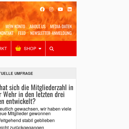
MEIN KONTO
ABOUT US
MEDIA-DATEN
KONTAKT
FEED
NEWSLETTER-ANMELDUNG
RKT
SHOP
Alles
Shop
SUCHEN
TUELLE UMFRAGE
hat sich die Mitgliederzahl in
r Wehr in den letzten drei
en entwickelt?
eutlich gewachsen, wir haben viele
eue Mitglieder gewonnen
eitgehend stabil geblieben
eicht zurückgegangen