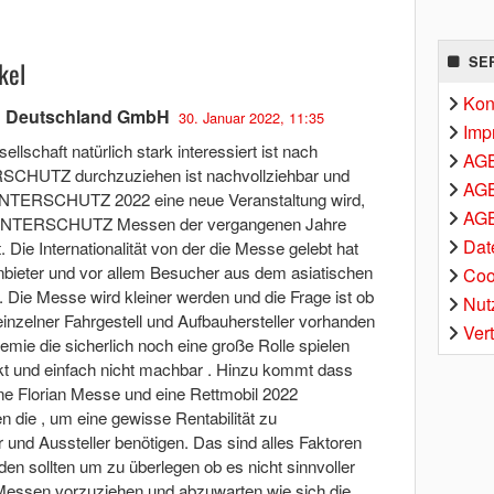
SE
kel
Kon
C Deutschland GmbH
30. Januar 2022, 11:35
Imp
schaft natürlich stark interessiert ist nach
AG
RSCHUTZ durchzuziehen ist nachvollziehbar und
AGB
e INTERSCHUTZ 2022 eine neue Veranstaltung wird,
AGB
den INTERSCHUTZ Messen der vergangenen Jahre
Dat
t. Die Internationalität von der die Messe gelebt hat
 Anbieter und vor allem Besucher aus dem asiatischen
Coo
 Die Messe wird kleiner werden und die Frage ist ob
Nut
inzelner Fahrgestell und Aufbauhersteller vorhanden
Ver
mie die sicherlich noch eine große Rolle spielen
nkt und einfach nicht machbar . Hinzu kommt dass
ine Florian Messe und eine Rettmobil 2022
die , um eine gewisse Rentabilität zu
 und Aussteller benötigen. Das sind alles Faktoren
rden sollten um zu überlegen ob es nicht sinnvoller
Messen vorzuziehen und abzuwarten wie sich die