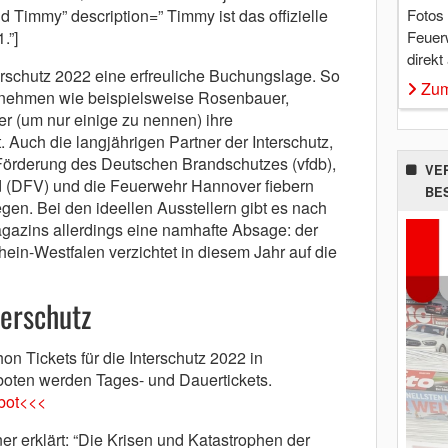
Fotos
 Timmy” description=” Timmy ist das offizielle
Feuer
.”]
direkt
erschutz 2022 eine erfreuliche Buchungslage. So
Zum
rnehmen wie beispielsweise Rosenbauer,
er (um nur einige zu nennen) ihre
. Auch die langjährigen Partner der Interschutz,
 Förderung des Deutschen Brandschutzes (vfdb),
VE
 (DFV) und die Feuerwehr Hannover fiebern
BE
n. Bei den ideellen Ausstellern gibt es nach
gazins allerdings eine namhafte Absage: der
in-Westfalen verzichtet in diesem Jahr auf die
terschutz
hon Tickets für die Interschutz 2022 in
oten werden Tages- und Dauertickets.
bot<<<
r erklärt: “Die Krisen und Katastrophen der