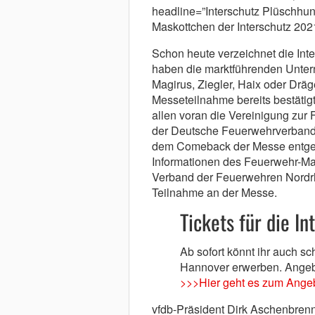
headline=”Interschutz Plüschhund
Maskottchen der Interschutz 2021
Schon heute verzeichnet die Int
haben die marktführenden Unte
Magirus, Ziegler, Haix oder Dräg
Messeteilnahme bereits bestätigt
allen voran die Vereinigung zur
der Deutsche Feuerwehrverband
dem Comeback der Messe entgege
Informationen des Feuerwehr-Ma
Verband der Feuerwehren Nordrhe
Teilnahme an der Messe.
Tickets für die In
Ab sofort könnt ihr auch sc
Hannover erwerben. Angeb
>>>Hier geht es zum Ange
vfdb-Präsident Dirk Aschenbrenne