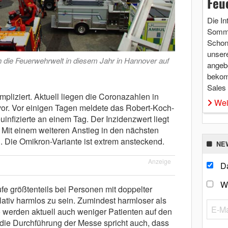
Feu
Die In
Somme
Schon 
unsere
h die Feuerwehrwelt in diesem Jahr in Hannover auf
angebo
bekom
Sales
mpliziert. Aktuell liegen die Coronazahlen in
Wei
or. Vor einigen Tagen meldete das Robert-Koch-
uinfizierte an einem Tag. Der Inzidenzwert liegt
 Mit einem weiteren Anstieg in den nächsten
 Die Omikron-Variante ist extrem ansteckend.
NE
Anzeige
Da
W
fe größtenteils bei Personen mit doppelter
ativ harmlos zu sein. Zumindest harmloser als
o werden aktuell auch weniger Patienten auf den
 die Durchführung der Messe spricht auch, dass