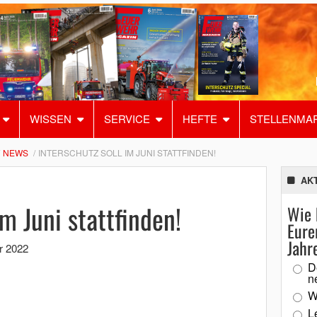
WISSEN
SERVICE
HEFTE
STELLENMA
NEWS
INTERSCHUTZ SOLL IM JUNI STATTFINDEN!
AK
im Juni stattfinden!
Wie 
Eure
Jahr
r 2022
D
n
W
L