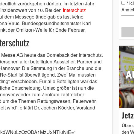
Ic
eutlich zurückgehen dürften. Im letzten Jahr
*
Anmel
 Inzidenzwert von 10. Bei den
Interschutz
f dem Messegelände gab es fast keine
na-Virus. Bundesgesundheitsminister Karl
nkt der Omikron-Welle für Ende Februar.
terschutz
 Messe AG heute das Comeback der Interschutz.
ersehen aller beteiligten Aussteller, Partner und
n Hannover. Die Stimmung in der Branche und die
Re-Start ist überwältigend. Zwei Mal mussten
ingt verschieben. Für alle Beteiligten war das
iche Entscheidung. Umso größer ist nun die
annover wieder zum Zentrum zahlreicher
nd um die Themen Rettungswesen, Feuerwehr,
t wird”, erklärt Dr. Jochen Köckler, Vorstand
Jet
Über 
den W
m9kdWN0LzQzODA1MzU2NTI0NjE=”