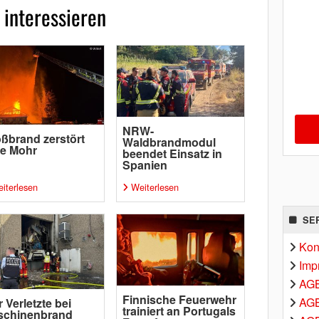
 interessieren
NRW-
ßbrand zerstört
Waldbrandmodul
pe Mohr
beendet Einsatz in
Spanien
iterlesen
Weiterlesen
SE
Kon
Imp
AG
Finnische Feuerwehr
AGB
r Verletzte bei
trainiert an Portugals
schinenbrand