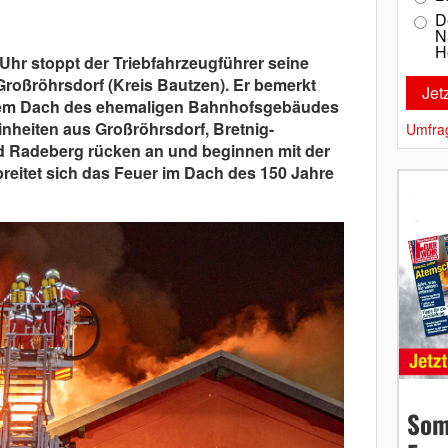
D
N
H
Uhr stoppt der Triebfahrzeugführer seine
roßröhrsdorf (Kreis Bautzen). Er bemerkt
dem Dach des ehemaligen Bahnhofsgebäudes
inheiten aus Großröhrsdorf, Bretnig-
Umfra
d Radeberg rücken an und beginnen mit der
eitet sich das Feuer im Dach des 150 Jahre
Som