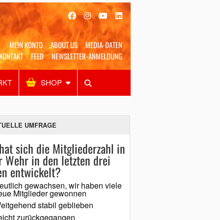
MEIN KONTO
ABOUT US
MEDIA-DATEN
KONTAKT
FEED
NEWSLETTER-ANMELDUNG
RKT
SHOP
Alles
Shop
SUCHEN
TUELLE UMFRAGE
hat sich die Mitgliederzahl in
r Wehr in den letzten drei
en entwickelt?
eutlich gewachsen, wir haben viele
eue Mitglieder gewonnen
eitgehend stabil geblieben
eicht zurückgegangen