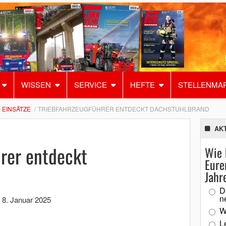
WISSEN
SERVICE
HEFTE
STELLENMA
EINSÄTZE
TRIEBFAHRZEUGFÜHRER ENTDECKT DACHSTUHLBRAND
AK
rer entdeckt
Wie 
Eure
Jahr
D
n
,
8. Januar 2025
W
L