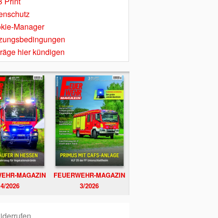
 Print
enschutz
kie-Manager
zungsbedingungen
träge hier kündigen
EHR-MAGAZIN
FEUERWEHR-MAGAZIN
4/2026
3/2026
iderrufen