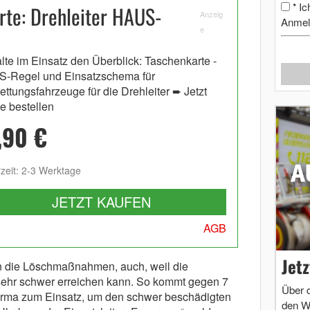
Ic
*
rte: Drehleiter HAUS-
Anzeig
Anmel
e
lte im Einsatz den Überblick: Taschenkarte -
-Regel und Einsatzschema für
ettungsfahrzeuge für die Drehleiter ➨ Jetzt
ne bestellen
,90 €
rzeit: 2-3 Werktage
JETZT KAUFEN
AGB
Jet
n die Löschmaßnahmen, auch, weil die
sehr schwer erreichen kann. So kommt gegen 7
Über 
tfirma zum Einsatz, um den schwer beschädigten
den W