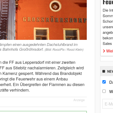
Feu
Die In
Somme
Schon 
unsere
angebo
bekom
Sales
ämpfen einen ausgedehnten Dachstuhlbrand im
 Bahnhofs Großröhrsdorf.
(Bild: RocciPix / Rocci Klein)
Wei
in die FF aus Leppersdorf mit einer zweiten
FF aus Stiebitz nachalarmieren. Zeitgleich wird
NE
h Kamenz gesperrt. Während das Brandobjekt
, bringt die Feuerwehr aus einem Anbau
Da
cherheit. Ein Übergreifen der Flammen au diesen
räfte verhindern.
W
Anzeige