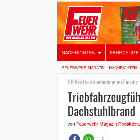
NACHRICHTEN
FAHRZEUGE
FEUERWEHR-MAGAZIN
NACHRICHTEN
68 Kräfte stundenlang im Einsatz
Triebfahrzeugfüh
Dachstuhlbrand
von
Feuerwehr-Magazin Redaktion