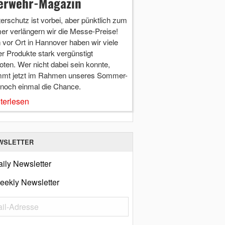
erwehr-Magazin
terschutz ist vorbei, aber pünktlich zum
r verlängern wir die Messe-Preise!
vor Ort in Hannover haben wir viele
r Produkte stark vergünstigt
ten. Wer nicht dabei sein konnte,
mt jetzt im Rahmen unseres Sommer-
 noch einmal die Chance.
terlesen
WSLETTER
ily Newsletter
eekly Newsletter