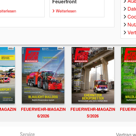
AGB
Feuerfront
Dat
iterlesen
Weiterlesen
Coo
Nut
Ver
MAGAZIN
FEUERWEHR-MAGAZIN
FEUERWEHR-MAGAZIN
FEUERW
6/2026
5/2026
Service
Vertrag w