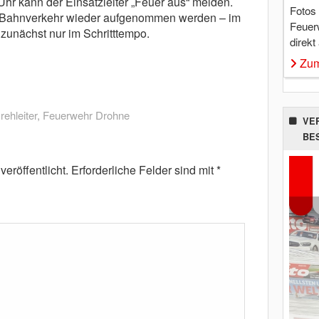
hr kann der Einsatzleiter „Feuer aus“ melden.
Fotos
r Bahnverkehr wieder aufgenommen werden – im
Feuer
 zunächst nur im Schritttempo.
direkt
Zum
rehleiter
,
Feuerwehr Drohne
VE
BE
eröffentlicht.
Erforderliche Felder sind mit
*