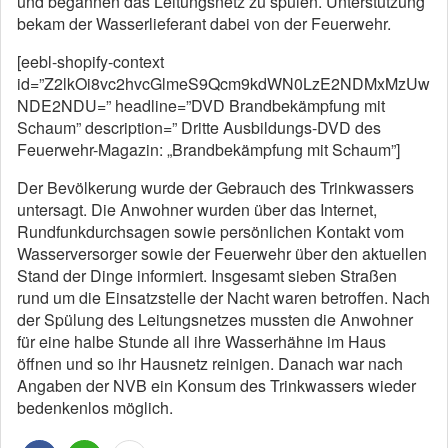
und begannen das Leitungsnetz zu spülen. Unterstützung
bekam der Wasserlieferant dabei von der Feuerwehr.
[eebl-shopify-context
id=”Z2lkOi8vc2hvcGlmeS9Qcm9kdWN0LzE2NDMxMzUw
NDE2NDU=” headline=”DVD Brandbekämpfung mit
Schaum” description=” Dritte Ausbildungs-DVD des
Feuerwehr-Magazin: „Brandbekämpfung mit Schaum”]
Der Bevölkerung wurde der Gebrauch des Trinkwassers
untersagt. Die Anwohner wurden über das Internet,
Rundfunkdurchsagen sowie persönlichen Kontakt vom
Wasserversorger sowie der Feuerwehr über den aktuellen
Stand der Dinge informiert. Insgesamt sieben Straßen
rund um die Einsatzstelle der Nacht waren betroffen. Nach
der Spülung des Leitungsnetzes mussten die Anwohner
für eine halbe Stunde all ihre Wasserhähne im Haus
öffnen und so ihr Hausnetz reinigen. Danach war nach
Angaben der NVB ein Konsum des Trinkwassers wieder
bedenkenlos möglich.