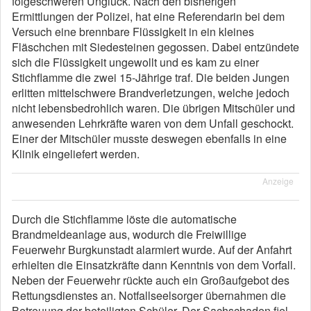
folgeschweren Unglück. Nach den bisherigen
Ermittlungen der Polizei, hat eine Referendarin bei dem
Versuch eine brennbare Flüssigkeit in ein kleines
Fläschchen mit Siedesteinen gegossen. Dabei entzündete
sich die Flüssigkeit ungewollt und es kam zu einer
Stichflamme die zwei 15-Jährige traf. Die beiden Jungen
erlitten mittelschwere Brandverletzungen, welche jedoch
nicht lebensbedrohlich waren. Die übrigen Mitschüler und
anwesenden Lehrkräfte waren von dem Unfall geschockt.
Einer der Mitschüler musste deswegen ebenfalls in eine
Klinik eingeliefert werden.
Anzeige
Durch die Stichflamme löste die automatische
Brandmeldeanlage aus, wodurch die Freiwillige
Feuerwehr Burgkunstadt alarmiert wurde. Auf der Anfahrt
erhielten die Einsatzkräfte dann Kenntnis von dem Vorfall.
Neben der Feuerwehr rückte auch ein Großaufgebot des
Rettungsdienstes an. Notfallseelsorger übernahmen die
Betreuung der beteiligten Schüler. Der Sachschaden fiel