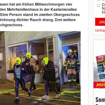
ssen hat am frühen Mittwochmorgen vier
D
N
n Mehrfamilienhaus in der Kastanienallee
H
. Eine Person stand im zweiten Obergeschoss
Wohnung dichter Rauch drang. Drei weitere
achgeschoss.
Umfra
Som