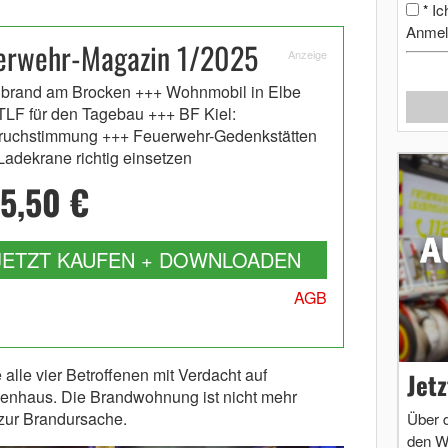
Ic
*
Anmel
erwehr-Magazin 1/2025
Anzeige
brand am Brocken +++ Wohnmobil in Elbe
TLF für den Tagebau +++ BF Kiel:
ruchstimmung +++ Feuerwehr-Gedenkstätten
Ladekrane richtig einsetzen
5,50 €
JETZT KAUFEN + DOWNLOADEN
AGB
 alle vier Betroffenen mit Verdacht auf
Jet
kenhaus. Die Brandwohnung ist nicht mehr
 zur Brandursache.
Über 
den W