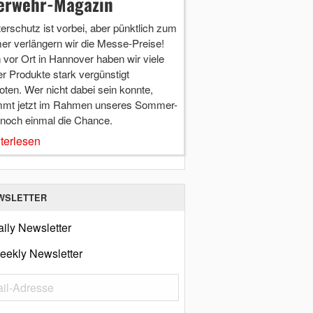
erwehr-Magazin
terschutz ist vorbei, aber pünktlich zum
r verlängern wir die Messe-Preise!
vor Ort in Hannover haben wir viele
r Produkte stark vergünstigt
ten. Wer nicht dabei sein konnte,
mt jetzt im Rahmen unseres Sommer-
 noch einmal die Chance.
terlesen
WSLETTER
ily Newsletter
eekly Newsletter