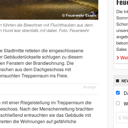
Feu
Die In
Somme
Schon 
n führten die Bewohner mit Fluchthauben aus dem
n Hund war ebenfalls mit dabei. Foto: Feuerwehr
unsere
angebo
bekom
Sales
e Stadtmitte retteten die eingeschlossene
der Gebäuderückseite schlugen zu diesem
Wei
den Fenstern der Brandwohnung. Die
Menschen aus dem Dachgeschoss mit
errauchten Treppenraum ins Freie.
NE
Anzeige
Da
 mit einer Riegelstellung im Treppenraum die
W
geschoss. Nach der Menschenrettung brachten
Anschließend entrauchten sie das Gebäude mit
lierten die Wohnungen auf gefährliche