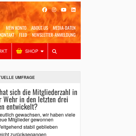
MEIN KONTO
ABOUT US
MEDIA-DATEN
KONTAKT
FEED
NEWSLETTER-ANMELDUNG
RKT
SHOP
Alles
Shop
SUCHEN
TUELLE UMFRAGE
hat sich die Mitgliederzahl in
r Wehr in den letzten drei
en entwickelt?
eutlich gewachsen, wir haben viele
eue Mitglieder gewonnen
eitgehend stabil geblieben
eicht zurückgegangen