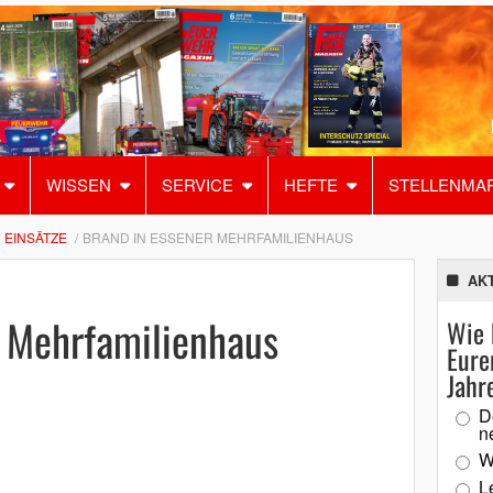
WISSEN
SERVICE
HEFTE
STELLENMA
EINSÄTZE
BRAND IN ESSENER MEHRFAMILIENHAUS
AK
r Mehrfamilienhaus
Wie 
Eure
Jahr
D
n
W
L