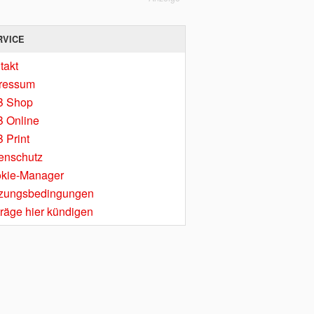
RVICE
takt
ressum
B Shop
 Online
 Print
enschutz
kie-Manager
zungsbedingungen
träge hier kündigen