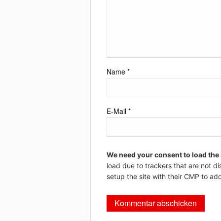
Name
*
E-Mail
*
We need your consent to load the
load due to trackers that are not di
setup the site with their CMP to add