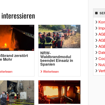
 interessieren
SE
Kon
Imp
AG
AGB
AGB
Dat
NRW-
ßbrand zerstört
Waldbrandmodul
Coo
pe Mohr
beendet Einsatz in
Spanien
Nut
Ver
iterlesen
Weiterlesen