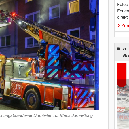
Fotos
Feuer
direkt
Zum
VE
BE
nungsbrand eine Drehleiter zur Menschenrettung