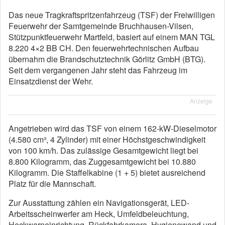
Das neue Tragkraftspritzenfahrzeug (TSF) der Freiwilligen
Feuerwehr der Samtgemeinde Bruchhausen-Vilsen,
Stützpunktfeuerwehr Martfeld, basiert auf einem MAN TGL
8.220 4×2 BB CH. Den feuerwehrtechnischen Aufbau
übernahm die Brandschutztechnik Görlitz GmbH (BTG).
Seit dem vergangenen Jahr steht das Fahrzeug im
Einsatzdienst der Wehr.
Anzeige
Angetrieben wird das TSF von einem 162-kW-Dieselmotor
(4.580 cm³, 4 Zylinder) mit einer Höchstgeschwindigkeit
von 100 km/h. Das zulässige Gesamtgewicht liegt bei
8.800 Kilogramm, das Zuggesamtgewicht bei 10.880
Kilogramm. Die Staffelkabine (1 + 5) bietet ausreichend
Platz für die Mannschaft.
Zur Ausstattung zählen ein Navigationsgerät, LED-
Arbeitsscheinwerfer am Heck, Umfeldbeleuchtung,
Heckwarneinrichtung, Rückfahrkamera, Hygienewand und