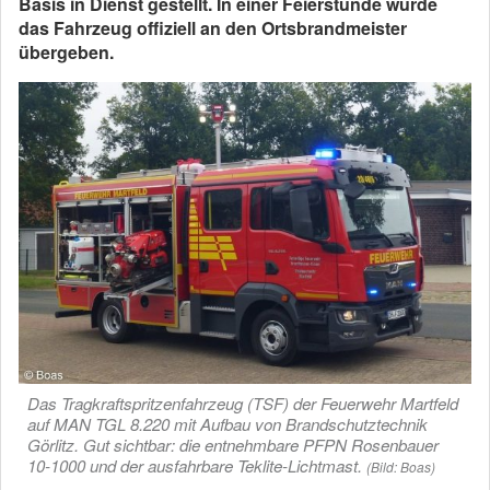
Basis in Dienst gestellt. In einer Feierstunde wurde
das Fahrzeug offiziell an den Ortsbrandmeister
übergeben.
Das Tragkraftspritzenfahrzeug (TSF) der Feuerwehr Martfeld
auf MAN TGL 8.220 mit Aufbau von Brandschutztechnik
Görlitz. Gut sichtbar: die entnehmbare PFPN Rosenbauer
10-1000 und der ausfahrbare Teklite-Lichtmast.
(Bild: Boas)