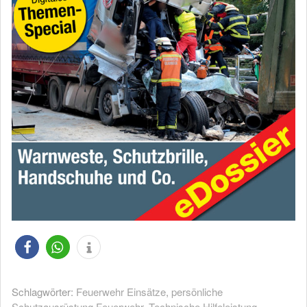
Schlagwörter:
Feuerwehr Einsätze
,
persönliche
Schutzausrüstung Feuerwehr
,
Technische Hilfeleistung