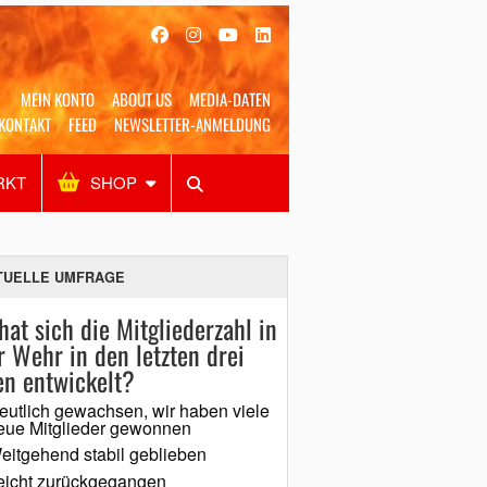
MEIN KONTO
ABOUT US
MEDIA-DATEN
KONTAKT
FEED
NEWSLETTER-ANMELDUNG
RKT
SHOP
Alles
Shop
SUCHEN
TUELLE UMFRAGE
hat sich die Mitgliederzahl in
r Wehr in den letzten drei
en entwickelt?
eutlich gewachsen, wir haben viele
eue Mitglieder gewonnen
eitgehend stabil geblieben
eicht zurückgegangen