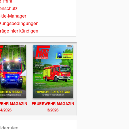
 Print
enschutz
kie-Manager
zungsbedingungen
träge hier kündigen
EHR-MAGAZIN
FEUERWEHR-MAGAZIN
4/2026
3/2026
iderrufen