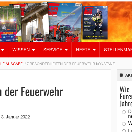
WISSEN
SERVICE
HEFTE
STELLENMA
LE AUSGABE
7 BESONDERHEITEN DER FEUERWEHR KONSTANZ
AK
n der Feuerwehr
Wie 
Eure
Jahr
D
n
,
3. Januar 2022
W
L