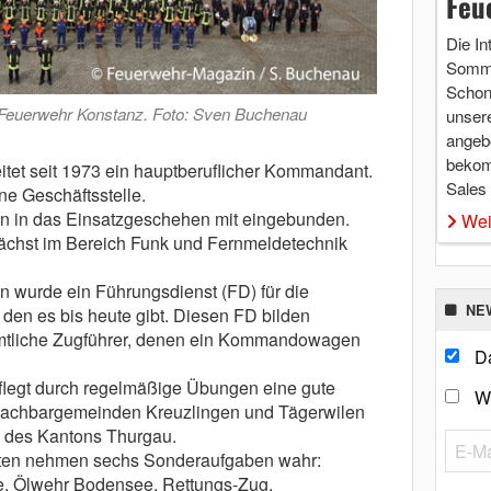
Feu
Die In
Somme
Schon 
r Feuerwehr Konstanz. Foto: Sven Buchenau
unsere
angebo
bekom
tet seit 1973 ein hauptberuflicher Kommandant.
Sales
ne Geschäftsstelle.
n in das Einsatzgeschehen mit eingebunden.
Wei
ächst im Bereich Funk und Fernmeldetechnik
n wurde ein Führungsdienst (FD) für die
NE
en es bis heute gibt. Diesen FD bilden
mtliche Zugführer, denen ein Kommandowagen
Da
legt durch regelmäßige Übungen eine gute
W
achbargemeinden Kreuzlingen und Tägerwilen
 des Kantons Thurgau.
iten nehmen sechs Sonderaufgaben wahr:
e, Ölwehr Bodensee, Rettungs-Zug,