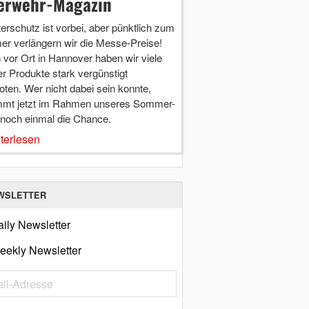
erwehr-Magazin
terschutz ist vorbei, aber pünktlich zum
r verlängern wir die Messe-Preise!
vor Ort in Hannover haben wir viele
r Produkte stark vergünstigt
ten. Wer nicht dabei sein konnte,
mt jetzt im Rahmen unseres Sommer-
 noch einmal die Chance.
terlesen
WSLETTER
ily Newsletter
eekly Newsletter