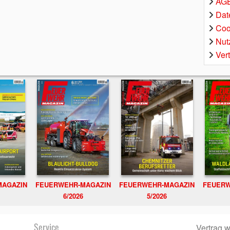
AGB
Dat
Coo
Nut
Ver
MAGAZIN
FEUERWEHR-MAGAZIN
FEUERWEHR-MAGAZIN
FEUERW
6/2026
5/2026
Service
Vertrag w