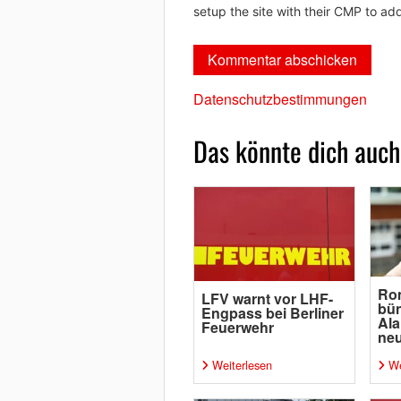
setup the site with their CMP to add
Datenschutzbestimmungen
Das könnte dich auch
Ro
LFV warnt vor LHF-
bün
Engpass bei Berliner
Ala
Feuerwehr
neu
Weiterlesen
We