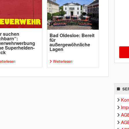
r suchen
Bad Oldesloe: Bereit
chbarn“:
für
uerwehrwerbung
außergewöhnliche
e Superhelden-
Lagen
uck
iterlesen
Weiterlesen
SE
Kon
Imp
AG
AGB