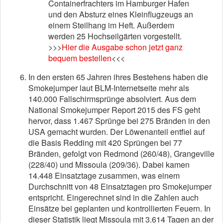
Containerfrachters im Hamburger Hafen
und den Absturz eines Kleinflugzeugs an
einem Steilhang im Heft. Außerdem
werden 25 Hochseilgärten vorgestellt.
>>>
Hier die Ausgabe schon jetzt ganz
bequem bestellen
<<<
In den ersten 65 Jahren ihres Bestehens haben die
Smokejumper laut BLM-Internetseite mehr als
140.000 Fallschirmsprünge absolviert. Aus dem
National Smokejumper Report 2015 des FS geht
hervor, dass 1.467 Sprünge bei 275 Bränden in den
USA gemacht wurden. Der Löwenanteil entfiel auf
die Basis Redding mit 420 Sprüngen bei 77
Bränden, gefolgt von Redmond (260/48), Grangeville
(228/40) und Missoula (209/36). Dabei kamen
14.448 Einsatztage zusammen, was einem
Durchschnitt von 48 Einsatztagen pro Smokejumper
entspricht. Eingerechnet sind in die Zahlen auch
Einsätze bei geplanten und kontrollierten Feuern. In
dieser Statistik liegt Missoula mit 3.614 Tagen an der