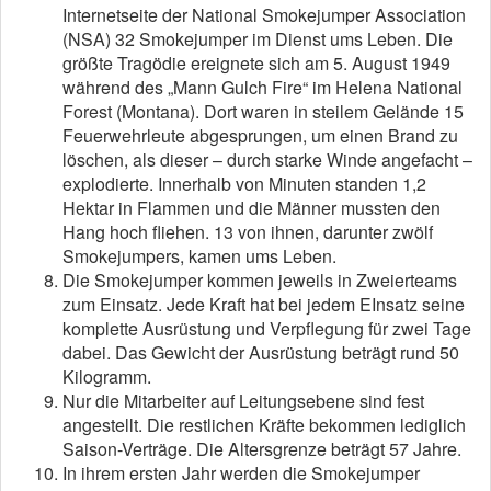
Internetseite der National Smokejumper Association
(NSA) 32 Smokejumper im Dienst ums Leben. Die
größte Tragödie ereignete sich am 5. August 1949
während des „Mann Gulch Fire“ im Helena National
Forest (Montana). Dort waren in steilem Gelände 15
Feuerwehrleute abgesprungen, um einen Brand zu
löschen, als dieser – durch starke Winde angefacht –
explodierte. Innerhalb von Minuten standen 1,2
Hektar in Flammen und die Männer mussten den
Hang hoch fliehen. 13 von ihnen, darunter zwölf
Smokejumpers, kamen ums Leben.
Die Smokejumper kommen jeweils in Zweierteams
zum Einsatz. Jede Kraft hat bei jedem EInsatz seine
komplette Ausrüstung und Verpflegung für zwei Tage
dabei. Das Gewicht der Ausrüstung beträgt rund 50
Kilogramm.
Nur die Mitarbeiter auf Leitungsebene sind fest
angestellt. Die restlichen Kräfte bekommen lediglich
Saison-Verträge. Die Altersgrenze beträgt 57 Jahre.
In ihrem ersten Jahr werden die Smokejumper