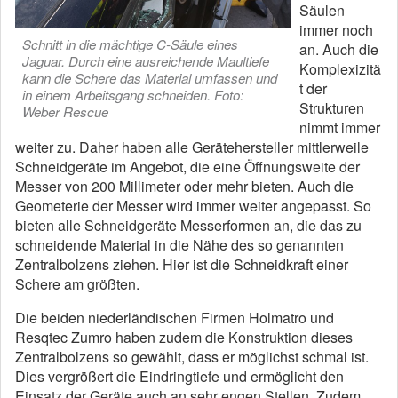
Säulen
immer noch
Schnitt in die mächtige C-Säule eines
an. Auch die
Jaguar. Durch eine ausreichende Maultiefe
Komplexizitä
kann die Schere das Material umfassen und
t der
in einem Arbeitsgang schneiden. Foto:
Strukturen
Weber Rescue
nimmt immer
weiter zu. Daher haben alle Gerätehersteller mittlerweile
Schneidgeräte im Angebot, die eine Öffnungsweite der
Messer von 200 Millimeter oder mehr bieten. Auch die
Geometerie der Messer wird immer weiter angepasst. So
bieten alle Schneidgeräte Messerformen an, die das zu
schneidende Material in die Nähe des so genannten
Zentralbolzens ziehen. Hier ist die Schneidkraft einer
Schere am größten.
Die beiden niederländischen Firmen Holmatro und
Resqtec Zumro haben zudem die Konstruktion dieses
Zentralbolzens so gewählt, dass er möglichst schmal ist.
Dies vergrößert die Eindringtiefe und ermöglicht den
Einsatz der Geräte auch an sehr engen Stellen. Zudem