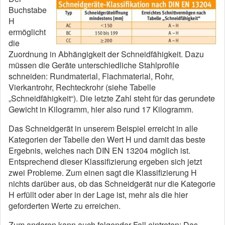
Buchstabe
H
ermöglicht
die
Zuordnung in Abhängigkeit der Schneidfähigkeit. Dazu
müssen die Geräte unterschiedliche Stahlprofile
schneiden: Rundmaterial, Flachmaterial, Rohr,
Vierkantrohr, Rechteckrohr (siehe Tabelle
„Schneidfähigkeit“). Die letzte Zahl steht für das gerundete
Gewicht in Kilogramm, hier also rund 17 Kilogramm.
Das Schneidgerät in unserem Beispiel erreicht in alle
Kategorien der Tabelle den Wert H und damit das beste
Ergebnis, welches nach DIN EN 13204 möglich ist.
Entsprechend dieser Klassifizierung ergeben sich jetzt
zwei Probleme. Zum einen sagt die Klassifizierung H
nichts darüber aus, ob das Schneidgerät nur die Kategorie
H erfüllt oder aber in der Lage ist, mehr als die hier
geforderten Werte zu erreichen.
Zum anderen kann auch folgender Fall eintreten: Das