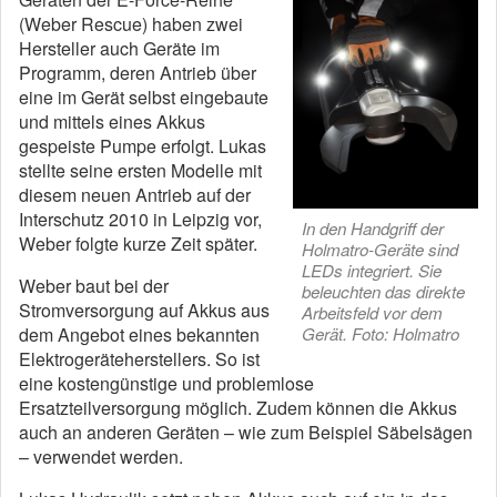
(Weber Rescue) haben zwei
Hersteller auch Geräte im
Programm, deren Antrieb über
eine im Gerät selbst eingebaute
und mittels eines Akkus
gespeiste Pumpe erfolgt. Lukas
stellte seine ersten Modelle mit
diesem neuen Antrieb auf der
Interschutz 2010 in Leipzig vor,
In den Handgriff der
Weber folgte kurze Zeit später.
Holmatro-Geräte sind
LEDs integriert. Sie
Weber baut bei der
beleuchten das direkte
Stromversorgung auf Akkus aus
Arbeitsfeld vor dem
dem Angebot eines bekannten
Gerät. Foto: Holmatro
Elektrogeräteherstellers. So ist
eine kostengünstige und problemlose
Ersatzteilversorgung möglich. Zudem können die Akkus
auch an anderen Geräten – wie zum Beispiel Säbelsägen
– verwendet werden.