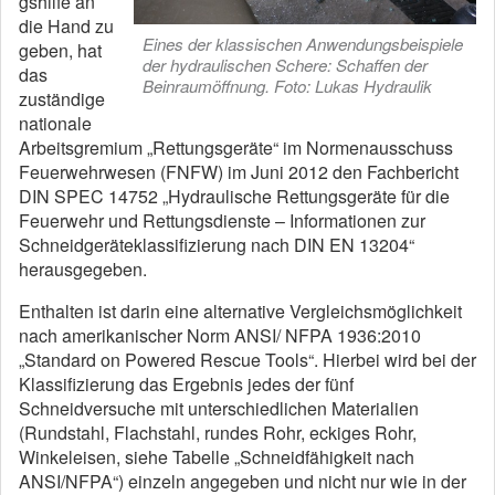
gshilfe an
die Hand zu
Eines der klassischen Anwendungsbeispiele
geben, hat
der hydraulischen Schere: Schaffen der
das
Beinraumöffnung. Foto: Lukas Hydraulik
zuständige
nationale
Arbeitsgremium „Rettungsgeräte“ im Normenausschuss
Feuerwehrwesen (FNFW) im Juni 2012 den Fachbericht
DIN SPEC 14752 „Hydraulische Rettungsgeräte für die
Feuerwehr und Rettungsdienste – Informationen zur
Schneidgeräteklassifizierung nach DIN EN 13204“
herausgegeben.
Enthalten ist darin eine alternative Vergleichsmöglichkeit
nach amerikanischer Norm ANSI/ NFPA 1936:2010
„Standard on Powered Rescue Tools“. Hierbei wird bei der
Klassifizierung das Ergebnis jedes der fünf
Schneidversuche mit unterschiedlichen Materialien
(Rundstahl, Flachstahl, rundes Rohr, eckiges Rohr,
Winkeleisen, siehe Tabelle „Schneidfähigkeit nach
ANSI/NFPA“) einzeln angegeben und nicht nur wie in der