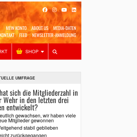
MEIN KONTO
ABOUT US
MEDIA-DATEN
KONTAKT
FEED
NEWSLETTER-ANMELDUNG
RKT
SHOP
Alles
Shop
SUCHEN
TUELLE UMFRAGE
hat sich die Mitgliederzahl in
r Wehr in den letzten drei
en entwickelt?
eutlich gewachsen, wir haben viele
eue Mitglieder gewonnen
eitgehend stabil geblieben
eicht zurückgegangen