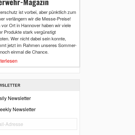
erwehr-Magazin
terschutz ist vorbei, aber pünktlich zum
r verlängern wir die Messe-Preise!
vor Ort in Hannover haben wir viele
r Produkte stark vergünstigt
ten. Wer nicht dabei sein konnte,
mt jetzt im Rahmen unseres Sommer-
 noch einmal die Chance.
terlesen
WSLETTER
ily Newsletter
eekly Newsletter