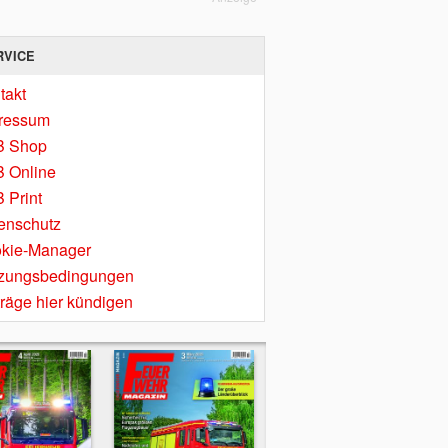
RVICE
takt
ressum
B Shop
 Online
 Print
enschutz
kie-Manager
zungsbedingungen
träge hier kündigen