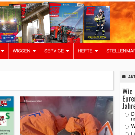
WISSEN
SERVICE
HEFTE
STELLENMA
AK
Wie 
Eure
Jahr
D
n
W
L