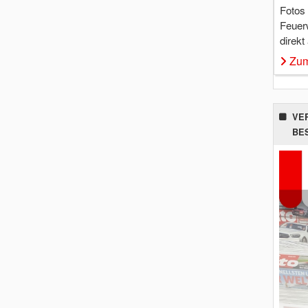
Fotos
Feuer
direkt
Zum
VE
BE