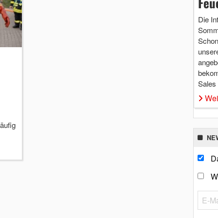
Feu
Die In
Somme
Schon 
unsere
angebo
bekom
Sales
Wei
äufig
NE
Da
W