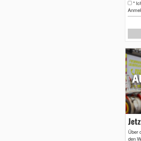
Ic
*
Anmel
Jet
Über 
den W