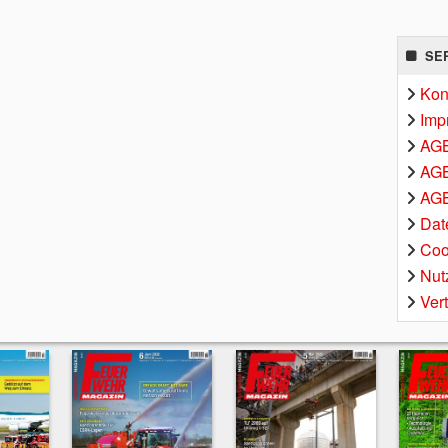
SE
Kon
Imp
AG
AGB
AGB
Dat
Coo
Nut
Ver