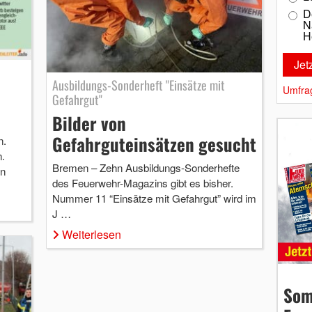
D
N
H
Ausbildungs-Sonderheft "Einsätze mit
Umfra
Gefahrgut"
Bilder von
Gefahrguteinsätzen gesucht
n.
.
Bremen – Zehn Ausbildungs-Sonderhefte
en
des Feuerwehr-Magazins gibt es bisher.
Nummer 11 “Einsätze mit Gefahrgut” wird im
J …
Weiterlesen
Som