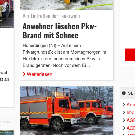
Vor Eintreffen der Feuerwehr
Anwohner löschen Pkw-
Brand mit Schnee
Honerdingen (NI) – Auf einem
Privatgrundstück ist am Montagmorgen im
Heidekreis der Innenraum eines Pkw in
Brand geraten. Noch vor dem Ei …
rwehr
Weiterlesen
zt an
SE
Kon
Imp
AG
nzeige
AGB