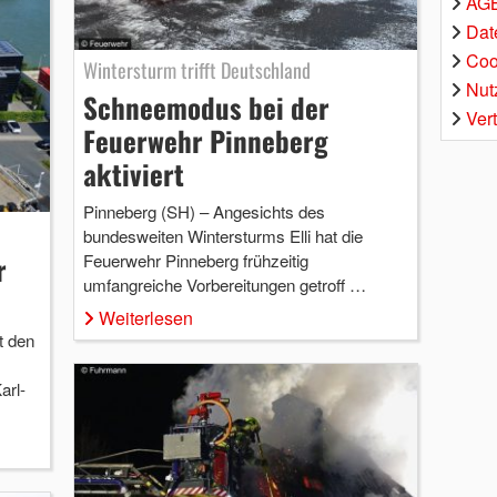
AGB
Dat
Coo
Wintersturm trifft Deutschland
Nut
Schneemodus bei der
Ver
Feuerwehr Pinneberg
aktiviert
Pinneberg (SH) – Angesichts des
bundesweiten Wintersturms Elli hat die
Feuerwehr Pinneberg frühzeitig
r
umfangreiche Vorbereitungen getroff …
Weiterlesen
t den
arl-