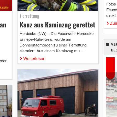
Fotos
Feuer
Tierrettung
direkt
Kauz aus Kaminzug gerettet
 an
Zum
Herdecke (NW) – Die Feuerwehr Herdecke,
Ennepe-Ruhr-Kreis, wurde am
VE
Donnerstagmorgen zu einer Tierrettung
BE
alarmiert. Aus einem Kaminzug mu …
Weiterlesen
ieden