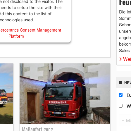
Feu
e not disclosed to the visitor. The
eeds to setup the site with their
Die In
 this content to the list of
Somme
technologies used.
Schon 
ercentrics Consent Management
unsere
Platform
angebo
bekom
Sales
Wei
NE
Da
W
Maßanfertigung