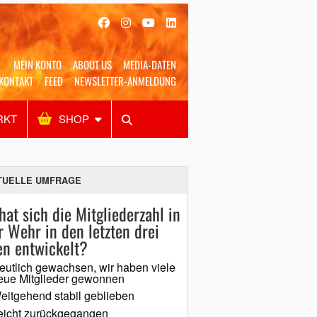
MEIN KONTO
ABOUT US
MEDIA-DATEN
KONTAKT
FEED
NEWSLETTER-ANMELDUNG
RKT
SHOP
Alles
Shop
SUCHEN
TUELLE UMFRAGE
hat sich die Mitgliederzahl in
r Wehr in den letzten drei
en entwickelt?
eutlich gewachsen, wir haben viele
eue Mitglieder gewonnen
eitgehend stabil geblieben
eicht zurückgegangen