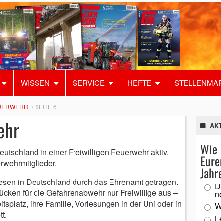
WISSEN
SERVICE
HEFTE
STELLENMA
EUERWEHR
SEITE 6
ehr
AK
Wie 
utschland in einer Freiwilligen Feuerwehr aktiv.
Eure
rwehrmitglieder.
Jahr
sen in Deutschland durch das Ehrenamt getragen.
D
ücken für die Gefahrenabwehr nur Freiwillige aus –
n
itsplatz, ihre Familie, Vorlesungen in der Uni oder in
W
t.
L