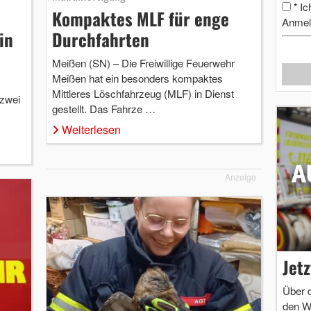
Ic
*
Kompaktes MLF für enge
Anmel
in
Durchfahrten
Meißen (SN) – Die Freiwillige Feuerwehr
Meißen hat ein besonders kompaktes
Mittleres Löschfahrzeug (MLF) in Dienst
 zwei
gestellt. Das Fahrze …
Weiterlesen
Anzeige
Jet
Über 
den W