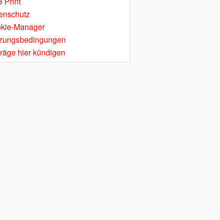
 Print
enschutz
kie-Manager
zungsbedingungen
träge hier kündigen