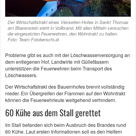
Der Wirtschaftstrakt eines Vierseiten-Hofes in Sankt Thomas
am Blasenstein steht in Vollbrand. Mit allen Mitteln versuchen
die eingesetzten Feuerwehren, den Wohntrakt zu halten.
Foto: Team Fotokerschi.at
Probleme gibt es auch mit der Löschwasserversorgung an
dem entlegenen Hof. Landwirte mit Güllefässern
unterstützen die Feuerwehren beim Transport des
Löschwassers.
Der Wirtschaftstrakt des Bauernhofes brennt vollständig
nieder. Ein Übergreifen der Flammen auf den Wohntrakt
können die Feuerwehrleute weitgehend verhindern.
60 Kühe aus dem Stall gerettet
Im Stall befanden sich beim Ausbruch des Brandes rund
60 Kühe. Laut ersten Informationen soll es den Helfern