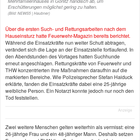
Mehrfamilienhauses in Görlitz händisch ab, um
Erschütterungen möglichst gering zu halten.
(Bild: NEWS5 | Haubner)
Über die ersten Such- und Rettungsarbeiten nach dem
Hauseinsturz hatte Feuerwehr-Magazin bereits berichtet.
Während die Einsatzkräfte nun weiter Schutt abtragen,
verändert sich die Lage an der Einsatzstelle fortlaufend. In
den Abendstunden des Vortages hatten Suchhunde
erneut angeschlagen. Rettungskräfte von Feuerwehr und
THW konzentrierten ihre Maßnahmen daraufhin auf die
markierten Bereiche. Wie Polizeisprecher Stefan Haiduck
erklärte, fanden die Einsatzkräfte dabei eine 25-jährige
weibliche Person. Ein Notarzt konnte jedoch nur noch den
Tod feststellen.
Anzeige
Zwei weitere Menschen gelten weiterhin als vermisst: eine
26-jährige Frau und ein 48-jähriger Mann. Deshalb setzen