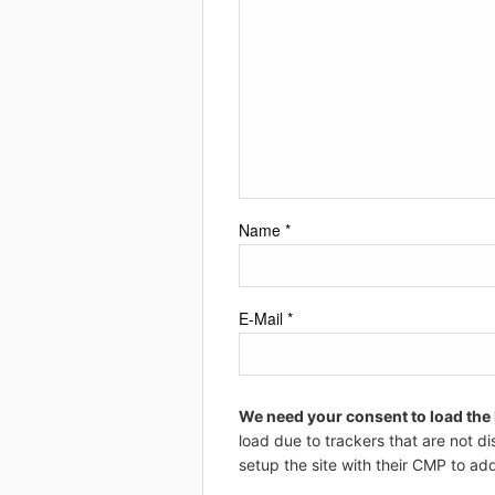
Name
*
E-Mail
*
We need your consent to load the
load due to trackers that are not di
setup the site with their CMP to add