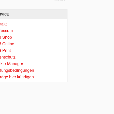
RVICE
takt
ressum
B Shop
 Online
 Print
enschutz
kie-Manager
zungsbedingungen
träge hier kündigen