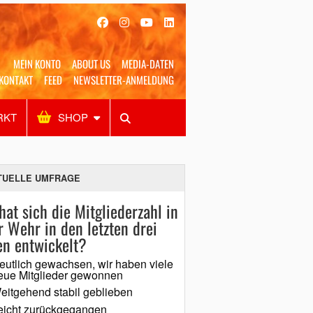
MEIN KONTO
ABOUT US
MEDIA-DATEN
KONTAKT
FEED
NEWSLETTER-ANMELDUNG
RKT
SHOP
Alles
Shop
SUCHEN
TUELLE UMFRAGE
hat sich die Mitgliederzahl in
r Wehr in den letzten drei
en entwickelt?
eutlich gewachsen, wir haben viele
eue Mitglieder gewonnen
eitgehend stabil geblieben
eicht zurückgegangen