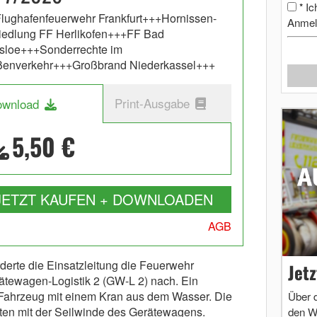
Ic
*
lughafenfeuerwehr Frankfurt+++Hornissen-
Anmel
edlung FF Herlikofen+++FF Bad
sloe+++Sonderrechte im
ßenverkehr+++Großbrand Niederkassel+++
Print-Ausgabe
ownload
5,50 €
JETZT KAUFEN + DOWNLOADEN
AGB
derte die Einsatzleitung die Feuerwehr
Jet
tewagen-Logistik 2 (GW-L 2) nach. Ein
ahrzeug mit einem Kran aus dem Wasser. Die
Über 
iten mit der Seilwinde des Gerätewagens.
den W