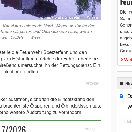
Feu
Die In
Somme
Schon 
im Kanal am Unterende Nord. Wegen auslaufender
tzkräfte Ölsperren und Ölbindekissen aus, wie im
unsere
erwehr Großefehn | Wiese)
angebo
bekom
Sales
tstelle die Feuerwehr Spetzerfehn und den
g von Ersthelfern erreichte der Fahrer über eine
Wei
ließend untersuchte ihn der Rettungsdienst. Ein
nicht erforderlich.
Anzeige
NE
Da
ker austraten, sicherten die Einsatzkräfte den
u brachten sie Ölsperren und Ölbindekissen aus,
W
ine weitere Ausbreitung zu verhindern.
 7/2026
Anzeige