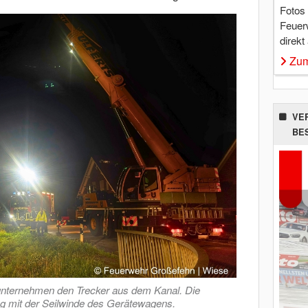
Fotos
Feuer
direkt
Zum
VE
BE
unternehmen den Trecker aus dem Kanal. Die
ng mit der Seilwinde des Gerätewagens.