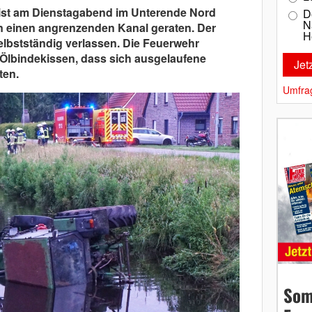
r ist am Dienstagabend im Unterende Nord
D
N
in einen angrenzenden Kanal geraten. Der
H
lbstständig verlassen. Die Feuerwehr
 Ölbindekissen, dass sich ausgelaufene
ten.
Umfra
Som