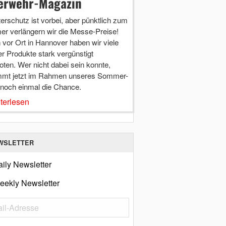
erwehr-Magazin
terschutz ist vorbei, aber pünktlich zum
r verlängern wir die Messe-Preise!
vor Ort in Hannover haben wir viele
r Produkte stark vergünstigt
ten. Wer nicht dabei sein konnte,
mt jetzt im Rahmen unseres Sommer-
 noch einmal die Chance.
terlesen
WSLETTER
ily Newsletter
eekly Newsletter