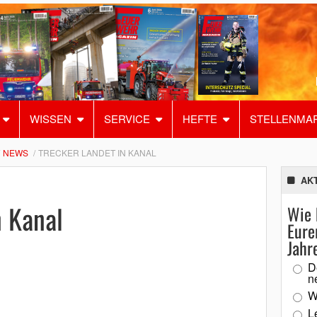
WISSEN
SERVICE
HEFTE
STELLENMA
NEWS
TRECKER LANDET IN KANAL
AK
n Kanal
Wie 
Eure
Jahr
D
n
W
L