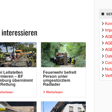
SE
Kon
 interessieren
Imp
AG
AGB
AGB
Dat
Coo
Nut
i Leitstellen
Feuerwehr befreit
Ver
rmieren – BF
Person unter
mburg übernimmt
umgestürztem
 Rettung
Radlader
iterlesen
Weiterlesen