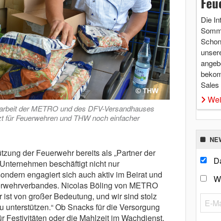
Feu
Die In
Somme
Schon 
unsere
angebo
bekom
Sales
Wei
arbeit der METRO und des DFV-Versandhauses
etzt für Feuerwehren und THW noch einfacher
NE
zung der Feuerwehr bereits als „Partner der
Da
Unternehmen beschäftigt nicht nur
ondern engagiert sich auch aktiv im Beirat und
W
erwehrverbandes. Nicolas Böling von METRO
r ist von großer Bedeutung, und wir sind stolz
u unterstützen.“ Ob Snacks für die Versorgung
ür Festivitäten oder die Mahlzeit im Wachdienst,