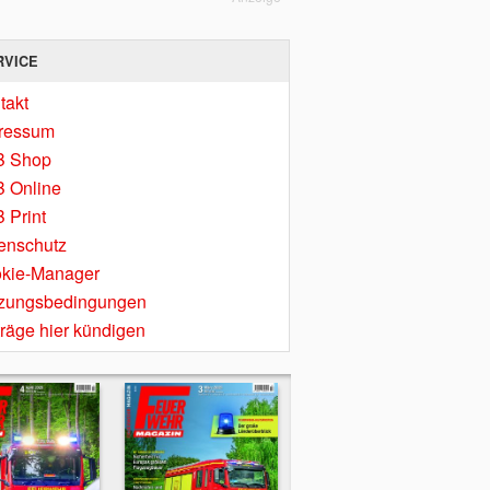
RVICE
takt
ressum
B Shop
 Online
 Print
enschutz
kie-Manager
zungsbedingungen
träge hier kündigen