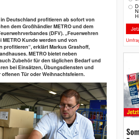
D
N
H
in Deutschland profitieren ab sofort von
schen dem Großhändler METRO und dem
euerwehrverbandes (DFV). „Feuerwehren
ei METRO Kunde werden und von
Umfra
profitieren“, erklärt Markus Grashoff,
sandhauses. METRO bietet neben
auch Zubehör für den täglichen Bedarf und
hren bei Einsätzen, Übungsdiensten und
 offenen Tür oder Weihnachtsfeiern.
Som