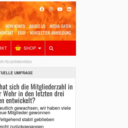
MEIN KONTO
ABOUT US
MEDIA-DATEN
KONTAKT
FEED
NEWSLETTER-ANMELDUNG
RKT
SHOP
Alles
Shop
SUCHEN
FÜR FEUERWEHREN
TUELLE UMFRAGE
hat sich die Mitgliederzahl in
r Wehr in den letzten drei
en entwickelt?
eutlich gewachsen, wir haben viele
eue Mitglieder gewonnen
eitgehend stabil geblieben
eicht zurückgegangen