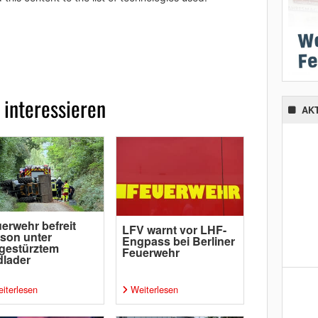
 interessieren
AK
erwehr befreit
LFV warnt vor LHF-
son unter
Engpass bei Berliner
gestürztem
Feuerwehr
lader
iterlesen
Weiterlesen