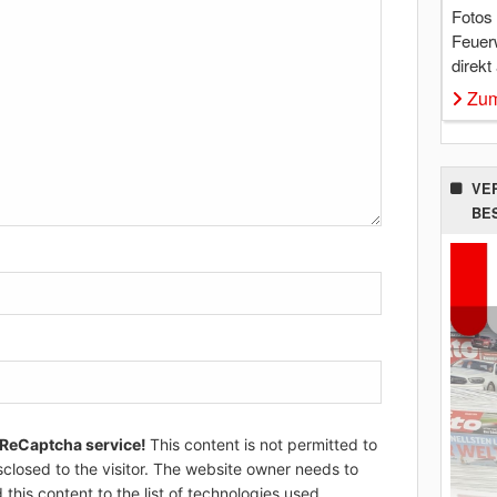
Fotos
Feuer
direkt
Zum
VE
BE
 ReCaptcha service!
This content is not permitted to
sclosed to the visitor. The website owner needs to
 this content to the list of technologies used.