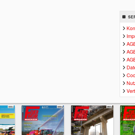
SE
Kon
Imp
AG
AGB
AGB
Dat
Coo
Nut
Ver