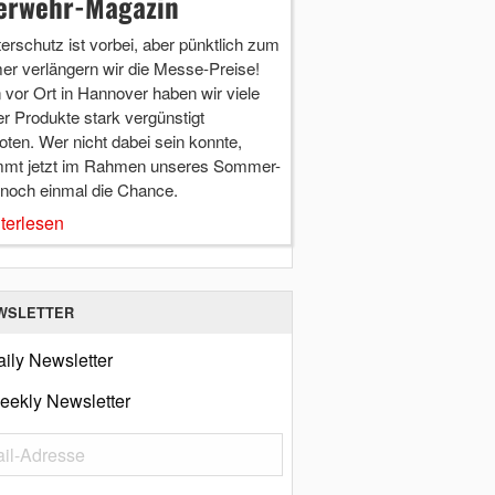
erwehr-Magazin
terschutz ist vorbei, aber pünktlich zum
r verlängern wir die Messe-Preise!
vor Ort in Hannover haben wir viele
r Produkte stark vergünstigt
ten. Wer nicht dabei sein konnte,
mt jetzt im Rahmen unseres Sommer-
 noch einmal die Chance.
terlesen
WSLETTER
ily Newsletter
eekly Newsletter