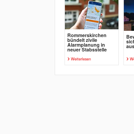
Rommerskirchen
Bew
bündelt zivile
sic
Alarmplanung in
aus
neuer Stabsstelle
Weiterlesen
We