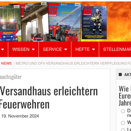
WISSEN
SERVICE
HEFTE
STELLENMA
NEWS
METRO UND DFV-VERSANDHAUS ERLEICHTERN VERPFLEGUNG 
AK
rauchsgüter
ersandhaus erleichtern
Wie 
Eure
 Feuerwehren
Jahr
D
n
,
19. November 2024
W
L