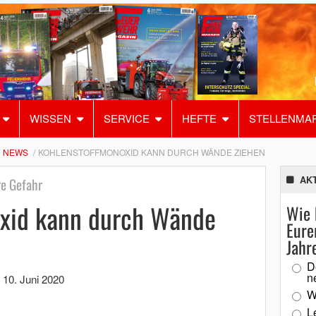
WISSEN
SERVICE
HEFTE
STELLENMA
NEWS
KOHLENSTOFFMONOXID KANN DURCH WÄNDE ZIEHEN
AK
re Gefahr
xid kann durch Wände
Wie 
Eure
Jahr
D
n
,
10. Juni 2020
W
L