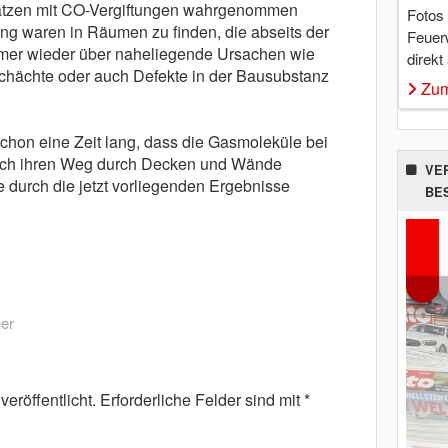
nsätzen mit CO-Vergiftungen wahrgenommen
Fotos
ng waren in Räumen zu finden, die abseits der
Feuer
mmer wieder über naheliegende Ursachen wie
direkt
chächte oder auch Defekte in der Bausubstanz
Zum
chon eine Zeit lang, dass die Gasmoleküle bei
uch ihren Weg durch Decken und Wände
VE
durch die jetzt vorliegenden Ergebnisse
BE
er
eröffentlicht.
Erforderliche Felder sind mit
*