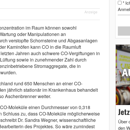
Ic
*
Anmel
Anzeige
onzentration im Raum können sowohl
Wartung oder Manipulationen an
rch verstopfte Schornsteine und Abgasanlagen
er Kaminöfen kann CO in die Raumluft
n letzten Jahren auch schwere CO-Vergiftungen in
 Lüftung sowie in zunehmender Zahl durch
benzinbetriebene Stromaggregate, die in
 wurden.
tschland rund 650 Menschen an einer CO-
den jährlich stationär im Krankenhaus behandelt
 so Aschenbrenner weiter.
ass CO-Moleküle einen Durchmesser von 0,318
Jet
n Schluss zu, dass CO-Moleküle möglicherweise
 schreibt Dr. Sandra Wegner, wissenschaftliche
Über 
Bearbeiterin des Projektes. So wäre zumindest
den W