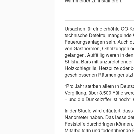
Warnmelder zu installieren.
Ursachen für eine erhöhte CO-K
technische Defekte, mangelnde 
Feuerungsanlagen sein. Auch du
von Gasthermen, Ölheizungen od
gelangen. Auffällig waren in de
Shisha-Bars mit unzureichender
Holzkohlegrills, Heizpilze oder 
geschlossenen Räumen genutzt
“Pro Jahr sterben allein in Deu
Vergiftung, über 3.500 Fälle wer
– und die Dunkelziffer ist hoch”,
In der Studie wird erläutert, d
Nanometer haben. Das lasse de
Feststoffe durchdringen können,
Mitarbeiterin und federführende 