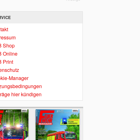
RVICE
takt
ressum
B Shop
 Online
 Print
enschutz
kie-Manager
zungsbedingungen
träge hier kündigen