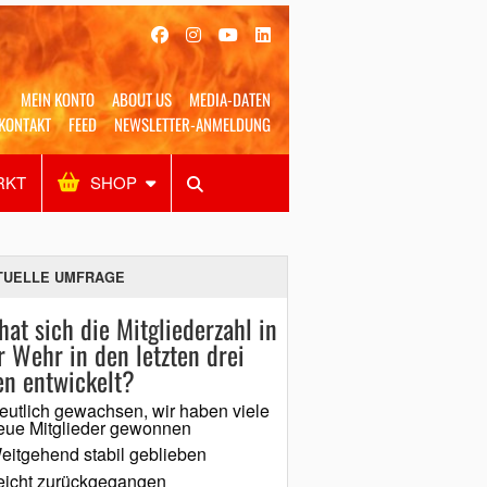
MEIN KONTO
ABOUT US
MEDIA-DATEN
KONTAKT
FEED
NEWSLETTER-ANMELDUNG
RKT
SHOP
Alles
Shop
SUCHEN
TUELLE UMFRAGE
hat sich die Mitgliederzahl in
r Wehr in den letzten drei
en entwickelt?
eutlich gewachsen, wir haben viele
eue Mitglieder gewonnen
eitgehend stabil geblieben
eicht zurückgegangen