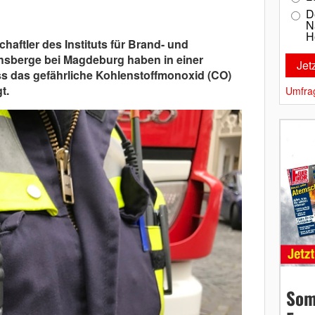
D
N
H
aftler des Instituts für Brand- und
hsberge bei Magdeburg haben in einer
ss das gefährliche Kohlenstoffmonoxid (CO)
t.
Umfra
Som