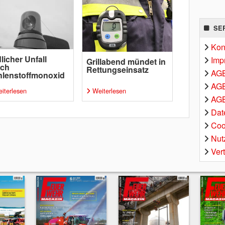
SE
Kon
licher Unfall
Imp
Grillabend mündet in
rch
Rettungseinsatz
AG
lenstoffmonoxid
AGB
iterlesen
Weiterlesen
AGB
Dat
Coo
Nut
Ver