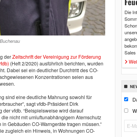
Feu
Die In
Somme
Schon 
unsere
angebo
 Buchenau
bekom
Sales
ag der
Zeitschrift der Vereinigung zur Förderung
Wei
fdb)
(Heft 2/2020) ausführlich berichten, wurden
t. Dabei sei ein deutlicher Durchtritt des CO-
 nachgewiesenen Konzentrationen seien aus
ewesen.
NE
g sind eine deutliche Mahnung sowohl für
Da
rbraucher”, sagt vfdb-Präsident Dirk
g der vfdb. “Beispielsweise wird darauf
W
, die nicht mit umluftunabhängigem Atemschutz
ten in Gebäuden CO-Warngeräte tragen müssen.”
die zugleich ein Hinweis, in Wohnungen CO-