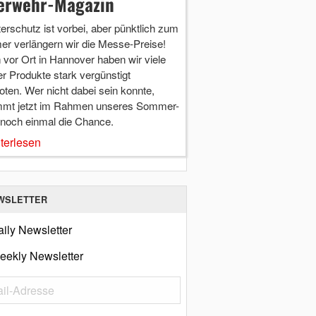
erwehr-Magazin
terschutz ist vorbei, aber pünktlich zum
r verlängern wir die Messe-Preise!
vor Ort in Hannover haben wir viele
r Produkte stark vergünstigt
ten. Wer nicht dabei sein konnte,
mt jetzt im Rahmen unseres Sommer-
 noch einmal die Chance.
terlesen
WSLETTER
ily Newsletter
eekly Newsletter