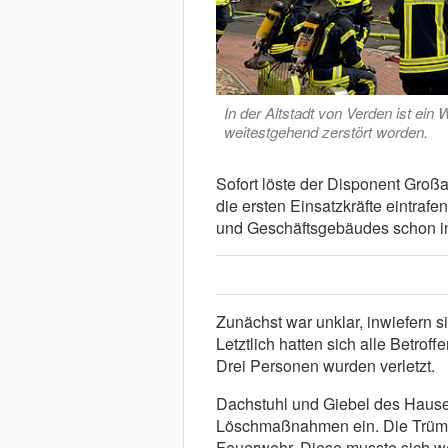
In der Altstadt von Verden ist ei
weitestgehend zerstört worden.
Sofort löste der Disponent Großa
die ersten Einsatzkräfte eintraf
und Geschäftsgebäudes schon in
Zunächst war unklar, inwiefern 
Letztlich hatten sich alle Betroff
Drei Personen wurden verletzt.
Dachstuhl und Giebel des Hauses
Löschmaßnahmen ein. Die Trümm
Feuerwehr. Diese musste sich w