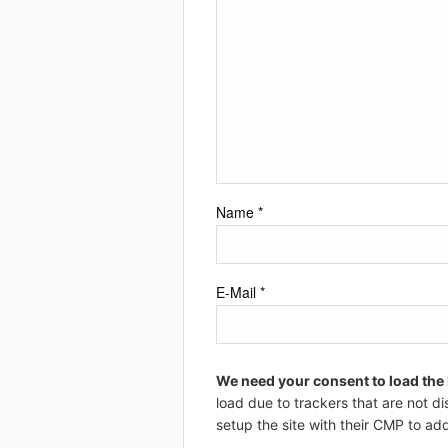
Name
*
E-Mail
*
We need your consent to load the
load due to trackers that are not di
setup the site with their CMP to add