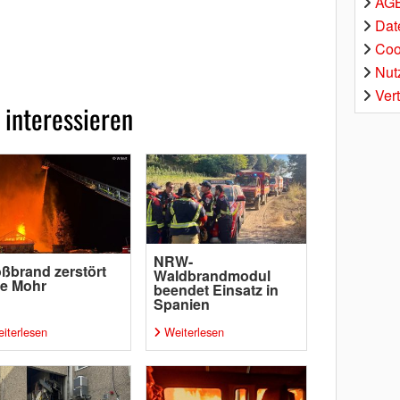
AGB
Dat
Coo
Nut
Ver
 interessieren
NRW-
ßbrand zerstört
Waldbrandmodul
pe Mohr
beendet Einsatz in
Spanien
iterlesen
Weiterlesen