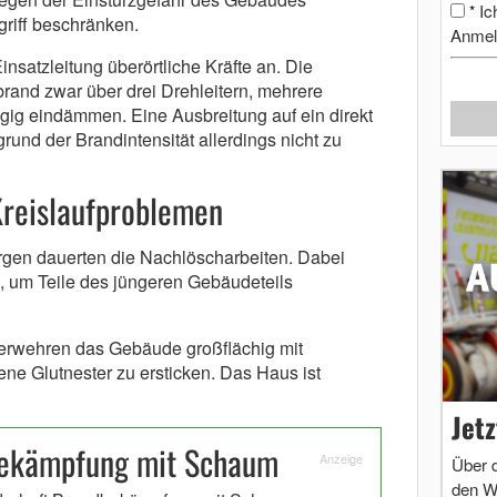
Ic
*
riff beschränken.
Anmel
Einsatzleitung überörtliche Kräfte an. Die
and zwar über drei Drehleitern, mehrere
gig eindämmen. Eine Ausbreitung auf ein direkt
nd der Brandintensität allerdings nicht zu
Kreislaufproblemen
rgen dauerten die Nachlöscharbeiten. Dabei
 um Teile des jüngeren Gebäudeteils
erwehren das Gebäude großflächig mit
e Glutnester zu ersticken. Das Haus ist
Jet
bekämpfung mit Schaum
Anzeige
Über 
den W