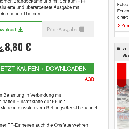
erheft Brandbekämpfung mit Schaum +++
Fotos
alisierte und überarbeitete Ausgabe mit
Feuer
weise neuen Themen!
direkt
Zum
Print-Ausgabe
ownload
8,80 €
VE
BE
JETZT KAUFEN + DOWNLOADEN
AGB
en Belastung in Verbindung mit
atten Einsatzkräfte der FF mit
. Manche mussten vom Rettungsdienst behandelt
ner FF-Einheiten auch die Ortsfeuerwehren