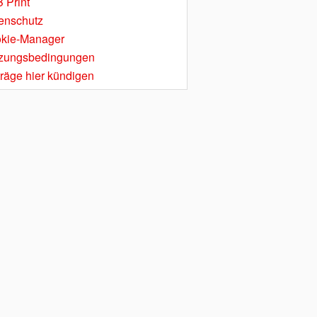
 Print
enschutz
kie-Manager
zungsbedingungen
träge hier kündigen