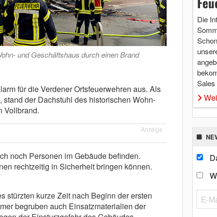
Feu
Die In
Somme
Schon 
unsere
n Wohn- und Geschäftshaus durch einen Brand
angebo
bekom
Sales
larm für die Verdener Ortsfeuerwehren aus. Als
Wei
en, stand der Dachstuhl des historischen Wohn-
 Vollbrand.
Anzeige
NE
sich noch Personen im Gebäude befinden.
Da
enen rechtzeitig in Sicherheit bringen können.
W
 stürzten kurze Zeit nach Beginn der ersten
er begruben auch Einsatzmaterialien der
egen der Einsturzgefahr des Gebäudes