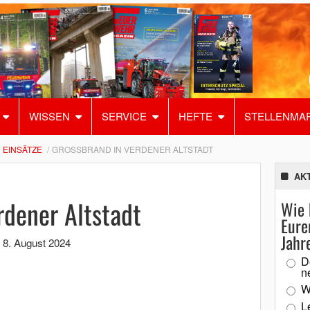
WISSEN
SERVICE
HEFTE
STELLENMA
EINSÄTZE
GROSSBRAND IN VERDENER ALTSTADT
AK
rdener Altstadt
Wie 
Eure
Jahr
,
8. August 2024
D
n
W
L