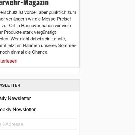
erwehr-Magazin
terschutz ist vorbei, aber pünktlich zum
r verlängern wir die Messe-Preise!
vor Ort in Hannover haben wir viele
r Produkte stark vergünstigt
ten. Wer nicht dabei sein konnte,
mt jetzt im Rahmen unseres Sommer-
 noch einmal die Chance.
terlesen
WSLETTER
ily Newsletter
eekly Newsletter