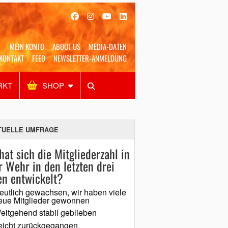
MEIN KONTO
ABOUT US
MEDIA-DATEN
KONTAKT
FEED
NEWSLETTER-ANMELDUNG
RKT
SHOP
Alles
Shop
SUCHEN
TUELLE UMFRAGE
hat sich die Mitgliederzahl in
r Wehr in den letzten drei
en entwickelt?
eutlich gewachsen, wir haben viele
eue Mitglieder gewonnen
eitgehend stabil geblieben
eicht zurückgegangen