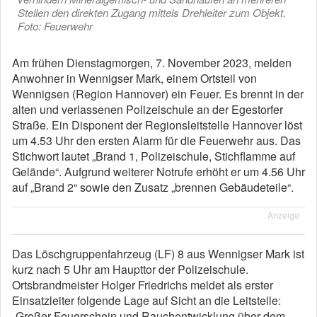
Stellen den direkten Zugang mittels Drehleiter zum Objekt.
Foto: Feuerwehr
Am frühen Dienstagmorgen, 7. November 2023, melden
Anwohner in Wennigser Mark, einem Ortsteil von
Wennigsen (Region Hannover) ein Feuer. Es brennt in der
alten und verlassenen Polizeischule an der Egestorfer
Straße. Ein Disponent der Regionsleitstelle Hannover löst
um 4.53 Uhr den ersten Alarm für die Feuerwehr aus. Das
Stichwort lautet „Brand 1, Polizeischule, Stichflamme auf
Gelände“. Aufgrund weiterer Notrufe erhöht er um 4.56 Uhr
auf „Brand 2“ sowie den Zusatz „brennen Gebäudeteile“.
Anzeige
Das Löschgruppenfahrzeug (LF) 8 aus Wennigser Mark ist
kurz nach 5 Uhr am Haupttor der Polizeischule.
Ortsbrandmeister Holger Friedrichs meldet als erster
Einsatzleiter folgende Lage auf Sicht an die Leitstelle:
„Großer Feuerschein und Rauchentwicklung über dem