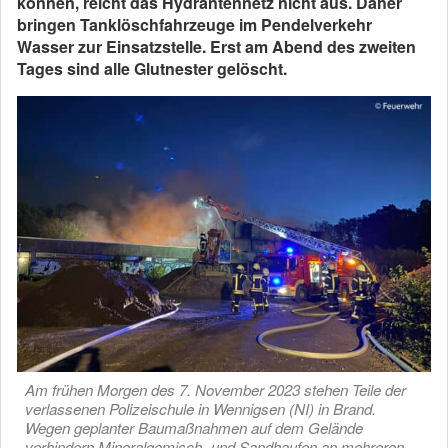
können, reicht das Hydrantennetz nicht aus. Daher
bringen Tanklöschfahrzeuge im Pendelverkehr
Wasser zur Einsatzstelle. Erst am Abend des zweiten
Tages sind alle Glutnester gelöscht.
Am frühen Morgen des 7. November 2023 stehen Teile der
verlassenen Polizeischule in Wennigsen (NI) in Brand.
Wegen geplanter Baumaßnahmen auf dem Gelände
verhindern Mineralgemisch- und Sandhaufen an mehreren