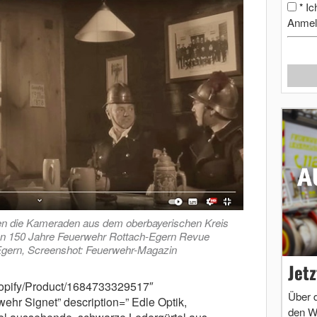
Ic
*
Anmel
sen die Kameraden aus dem oberbayerischen Kreis
nen 150 Jahre Feuerwehr Rottach-Egern Revue
Egern, Screenshot: Feuerwehr-Magazin
Jet
shopify/Product/1684733329517″
Über 
ehr Signet” description=” Edle Optik,
den W