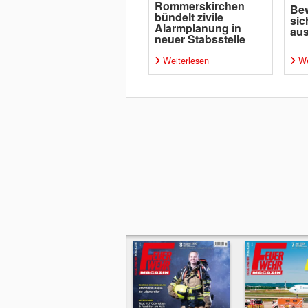
Rommerskirchen
Bew
bündelt zivile
sic
Alarmplanung in
aus
neuer Stabsstelle
Weiterlesen
We