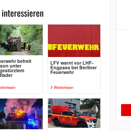
 interessieren
erwehr befreit
LFV warnt vor LHF-
son unter
Engpass bei Berliner
gestürztem
Feuerwehr
lader
iterlesen
Weiterlesen