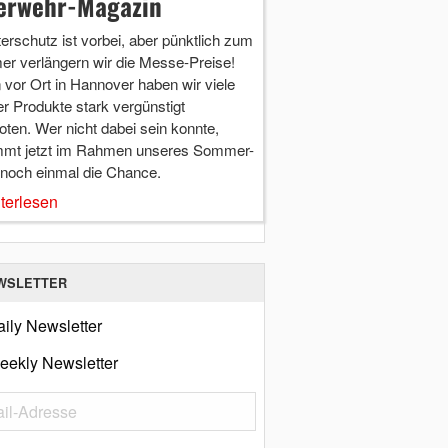
erwehr-Magazin
terschutz ist vorbei, aber pünktlich zum
r verlängern wir die Messe-Preise!
vor Ort in Hannover haben wir viele
r Produkte stark vergünstigt
ten. Wer nicht dabei sein konnte,
mt jetzt im Rahmen unseres Sommer-
 noch einmal die Chance.
terlesen
WSLETTER
ily Newsletter
eekly Newsletter