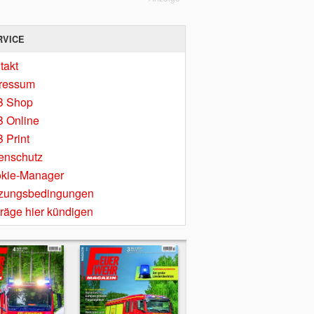
RVICE
takt
ressum
B Shop
 Online
 Print
enschutz
kie-Manager
zungsbedingungen
träge hier kündigen