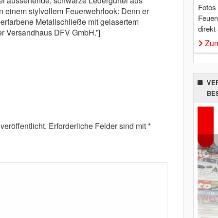
el aussehende, schwarze Ledergürtel aus
Fotos
in einem stylvollem Feuerwehrlook: Denn er
Feuer
berfarbene Metallschließe mit gelasertem
direkt
der Versandhaus DFV GmbH.”]
Zum
VE
BE
eröffentlicht.
Erforderliche Felder sind mit
*