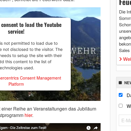
Feu
Die In
Somme
 consent to load the Youtube
Schon 
service!
unsere
angebo
is not permitted to load due to
bekom
e not disclosed to the visitor. The
Sales
eeds to setup the site with their
Wei
 this content to the list of
technologies used.
ercentrics Consent Management
NE
Platform
Da
W
it einer Reihe an Veranstaltungen das Jubiläum
estprogramm
hier
.