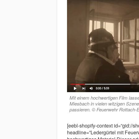
Mit einem hochwertigen Film las
Miesbach in vielen witzigen Sze
passieren. © Feuerwehr Rottach-
[eebl-shopify-context id=”gid://
headline=”Ledergürtel mit Feuerw