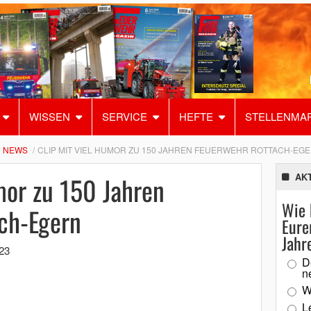
WISSEN
SERVICE
HEFTE
STELLENMA
NEWS
CLIP MIT VIEL HUMOR ZU 150 JAHREN FEUERWEHR ROTTACH-EG
mor zu 150 Jahren
AK
Wie 
ch-Egern
Eure
Jahr
23
D
n
W
L