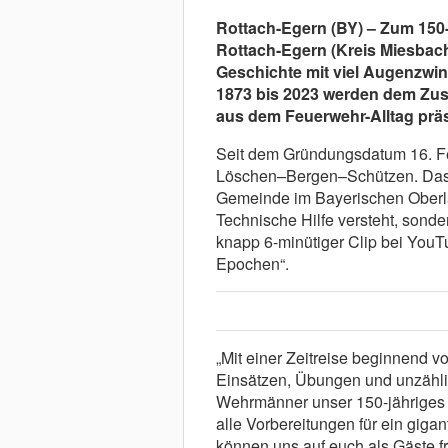
Rottach-Egern (BY) – Zum 150-
Rottach-Egern (Kreis
Miesbach
Geschichte mit viel Augenzwi
1873 bis 2023 werden dem Zus
aus dem Feuerwehr-Alltag präs
Seit dem Gründungsdatum 16. Fe
Löschen–Bergen–Schützen. Dass
Gemeinde im Bayerischen Oberla
Technische Hilfe versteht, sonde
knapp 6-minütiger Clip bei YouT
Epochen“.
„Mit einer Zeitreise beginnend v
Einsätzen, Übungen und unzähli
Wehrmänner unser 150-jähriges 
alle Vorbereitungen für ein gig
können uns auf euch als Gäste f