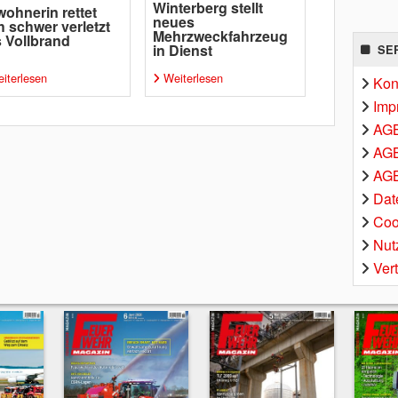
Winterberg stellt
ohnerin rettet
neues
h schwer verletzt
Mehrzweckfahrzeug
 Vollbrand
in Dienst
SE
iterlesen
Weiterlesen
Kon
Imp
AG
AGB
AGB
Dat
Coo
Nut
Ver