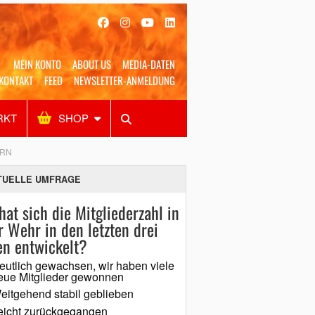
MEIN KONTO
ABOUT US
MEDIA-DATEN
KONTAKT
FEED
NEWSLETTER-ANMELDUNG
RKT
SHOP
Alles
Shop
SUCHEN
ERN
TUELLE UMFRAGE
hat sich die Mitgliederzahl in
r Wehr in den letzten drei
en entwickelt?
eutlich gewachsen, wir haben viele
eue Mitglieder gewonnen
eitgehend stabil geblieben
eicht zurückgegangen