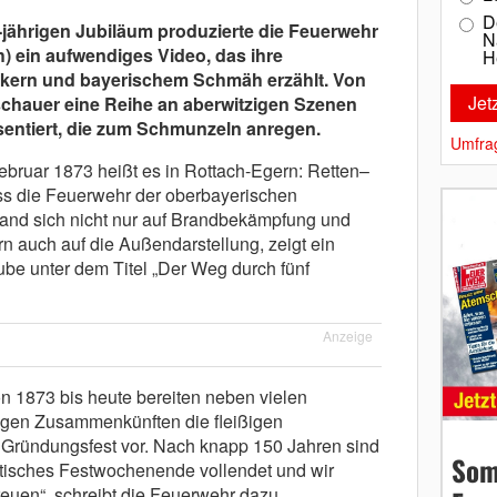
D
jährigen Jubiläum produzierte die Feuerwehr
N
) ein aufwendiges Video, das ihre
H
nkern und bayerischem Schmäh erzählt. Von
chauer eine Reihe an aberwitzigen Szenen
entiert, die zum Schmunzeln anregen.
Umfra
bruar 1873 heißt es in Rottach-Egern: Retten–
 die Feuerwehr der oberbayerischen
nd sich nicht nur auf Brandbekämpfung und
rn auch auf die Außendarstellung, zeigt ein
ube unter dem Titel „Der Weg durch fünf
Anzeige
on 1873 bis heute bereiten neben vielen
gen Zusammenkünften die fleißigen
Gründungsfest vor. Nach knapp 150 Jahren sind
Som
antisches Festwochenende vollendet und wir
reuen“, schreibt die Feuerwehr dazu.