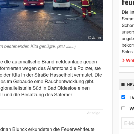
Feu
Die In
Somme
Schon 
unsere
angebo
bekom
rn bestehenden Kita genügte.
(Bild: Jann)
Sales
Wei
atte die automatische Brandmeldeanlage gegen
formierten wegen des Alarmtons die Polizei, sie
der Kita in der Straße Hasselholt vermutet. Die
s es im Gebäude eine Rauchentwicklung gibt.
NE
egionalleitstelle Süd in Bad Oldesloe einen
hr und die Besatzung des Salemer
Da
W
Anzeige
 Adrian Blunck erkundeten die Feuerwehrleute