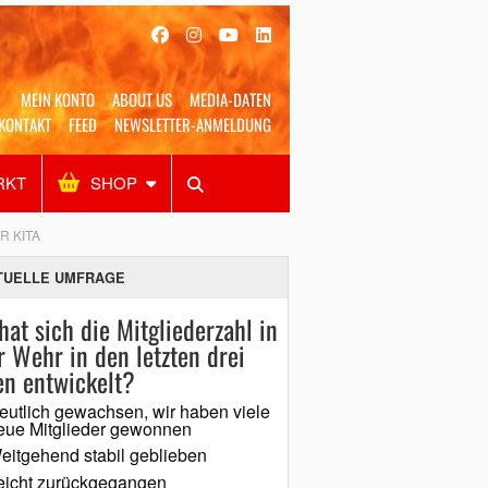
MEIN KONTO
ABOUT US
MEDIA-DATEN
KONTAKT
FEED
NEWSLETTER-ANMELDUNG
RKT
SHOP
Alles
Shop
SUCHEN
R KITA
TUELLE UMFRAGE
hat sich die Mitgliederzahl in
r Wehr in den letzten drei
en entwickelt?
eutlich gewachsen, wir haben viele
eue Mitglieder gewonnen
eitgehend stabil geblieben
eicht zurückgegangen