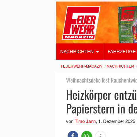
NACHRICHTEN
FAHRZEUGE
FEUERWEHR-MAGAZIN
NACHRICHTEN
Weihnachtsdeko löst Rauchentwic
Heizkörper entz
Papierstern in de
von
Timo Jann
,
1. Dezember 2025