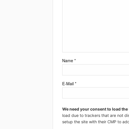
Name
*
E-Mail
*
We need your consent to load the
load due to trackers that are not di
setup the site with their CMP to add