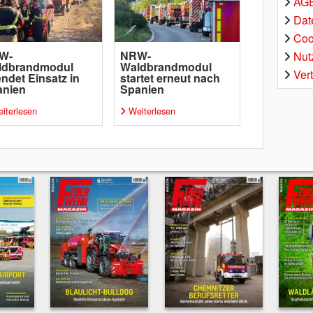
AGB
Dat
Coo
W-
NRW-
Nut
ldbrandmodul
Waldbrandmodul
Ver
ndet Einsatz in
startet erneut nach
anien
Spanien
iterlesen
Weiterlesen