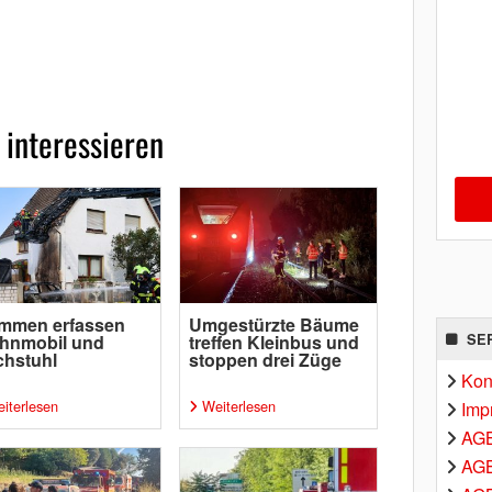
 interessieren
ammen erfassen
Umgestürzte Bäume
SE
hnmobil und
treffen Kleinbus und
chstuhl
stoppen drei Züge
Kon
iterlesen
Weiterlesen
Imp
AG
AGB