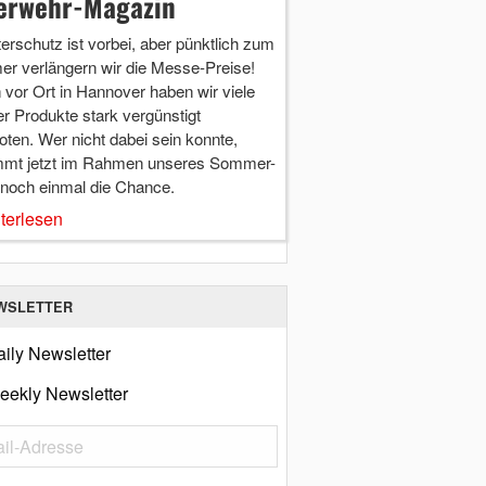
erwehr-Magazin
terschutz ist vorbei, aber pünktlich zum
r verlängern wir die Messe-Preise!
vor Ort in Hannover haben wir viele
r Produkte stark vergünstigt
ten. Wer nicht dabei sein konnte,
mt jetzt im Rahmen unseres Sommer-
 noch einmal die Chance.
terlesen
WSLETTER
ily Newsletter
eekly Newsletter