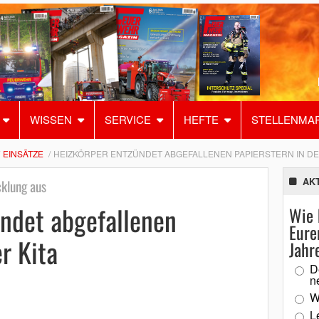
WISSEN
SERVICE
HEFTE
STELLENMA
EINSÄTZE
HEIZKÖRPER ENTZÜNDET ABGEFALLENEN PAPIERSTERN IN DE
AK
klung aus
ündet abgefallenen
Wie 
Eure
r Kita
Jahr
D
n
W
L