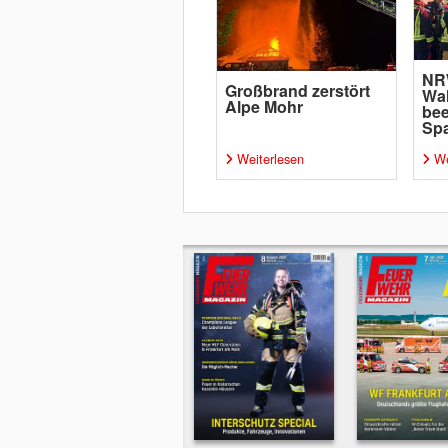
NR
Großbrand zerstört
Wa
Alpe Mohr
bee
Sp
Weiterlesen
We