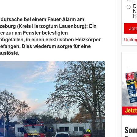
D
N
H
ndursache bei einem Feuer-Alarm am
tzeburg (Kreis Herzogtum Lauenburg): Ein
der zur am Fenster befestigten
bgefallen, in einen elektrischen Heizkörper
Umfra
gefangen. Dies wiederum sorgte für eine
uslöste.
Som