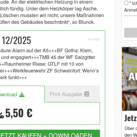
äude. An der elektrischen Heizung in einem
Ic
*
ich fündig. Unter dem Heizkörper lag Asche,
Anmel
 „Löschen mussten wir nicht, unsere Maßnahmen
üften des Gebäudes beschränkt“, so Blunck.
 12/2025
Anzeige
äure-Alarm auf der A5+++BF Gotha: Klein,
k und engagiert+++TMB 45 der WF Salzgitter
+Raunheimer Riese: GTLF mit 10 von
er+++Werkfeuerwehr ZF Schweinfurt: Wenn’s
erk funkt+++
Print-Ausgabe
ownload
5,50 €
Jet
Über 
JETZT KAUFEN + DOWNLOADEN
den W