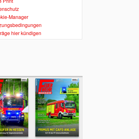
 Print
enschutz
kie-Manager
zungsbedingungen
träge hier kündigen