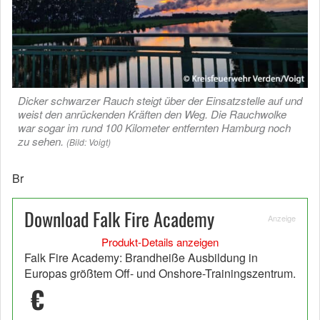
Dicker schwarzer Rauch steigt über der Einsatzstelle auf und
weist den anrückenden Kräften den Weg. Die Rauchwolke
war sogar im rund 100 Kilometer entfernten Hamburg noch
zu sehen.
(Bild: Voigt)
Br
Download Falk Fire Academy
Anzeige
Produkt-Details anzeigen
Falk Fire Academy: Brandheiße Ausbildung in
Europas größtem Off- und Onshore-Trainingszentrum.
€