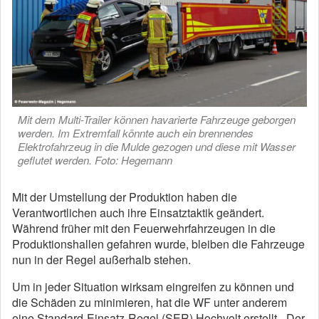
Mit dem Multi-Trailer können havarierte Fahrzeuge geborgen
werden. Im Extremfall könnte auch ein brennendes
Elektrofahrzeug in die Mulde gezogen und diese mit Wasser
geflutet werden. Foto: Hegemann
Mit der Umstellung der Produktion haben die
Verantwortlichen auch ihre Einsatztaktik geändert.
Während früher mit den Feuerwehrfahrzeugen in die
Produktionshallen gefahren wurde, bleiben die Fahrzeuge
nun in der Regel außerhalb stehen.
Um in jeder Situation wirksam eingreifen zu können und
die Schäden zu minimieren, hat die WF unter anderem
eine Standard-Einsatz-Regel (SER) Hochvolt erstellt. „Der