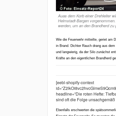
Auas dem Korb einer Drehleiter wi
Helmstadt-Bargen vorgenommen. Le
werden, um an den Brandherd zu 
Wie die Feuerwehr mitteilte, geriet am 
in Brand. Dichter Rauch drang aus dem 
und langwierig, da der Silo zunächst en
Kräfte an den eigentlichen Brandherd g
[eebl-shopify-context
id=”Z2lkOi8vc2hvcGlmeS9Qc
headline=”Die roten Hefte: Tiefba
sind oft die Folge unsachgemäß 
Ebenfalls erschwerten die spätsommerl