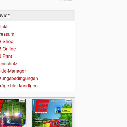
RVICE
takt
ressum
B Shop
 Online
 Print
enschutz
kie-Manager
zungsbedingungen
träge hier kündigen