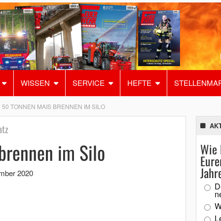
WISSEN
SERVICE
HEFTE
STELLENMA
50 TONNEN MAIS BRENNEN IM SILO
AK
atz
brennen im Silo
Wie 
Eure
Jahr
ember 2020
D
n
W
L