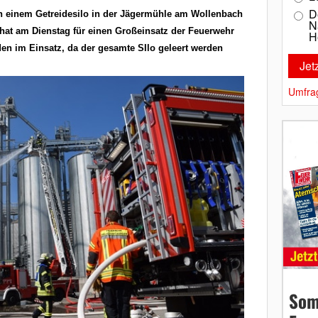
D
n einem Getreidesilo in der Jägermühle am Wollenbach
N
 hat am Dienstag für einen Großeinsatz der Feuerwehr
H
den im Einsatz, da der gesamte SIlo geleert werden
Umfra
Som