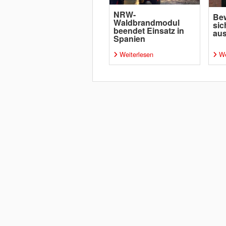
NRW-
Bew
Waldbrandmodul
sic
beendet Einsatz in
aus
Spanien
Weiterlesen
We