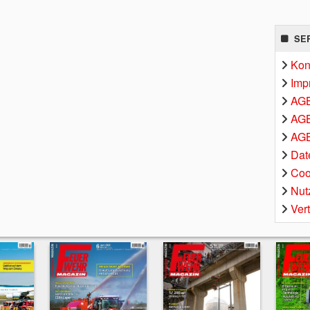
SE
Kon
Imp
AG
AGB
AGB
Dat
Coo
Nut
Ver