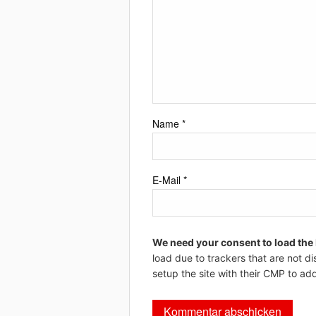
Name
*
E-Mail
*
We need your consent to load the
load due to trackers that are not di
setup the site with their CMP to add