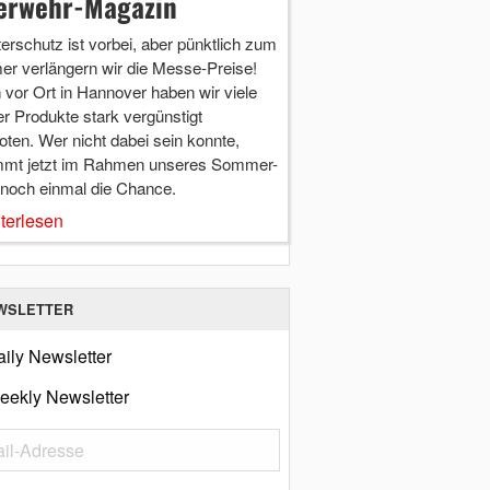
erwehr-Magazin
terschutz ist vorbei, aber pünktlich zum
r verlängern wir die Messe-Preise!
vor Ort in Hannover haben wir viele
r Produkte stark vergünstigt
ten. Wer nicht dabei sein konnte,
mt jetzt im Rahmen unseres Sommer-
 noch einmal die Chance.
terlesen
WSLETTER
ily Newsletter
eekly Newsletter