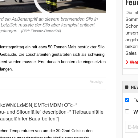
Feu
Die In
rd ein Außenangriff an diesem brennenden Silo in
Somme
tztlich musste der Silo aber komplett entleert
Schon 
gelangen.
(Bild: Einsatz-Report24)
unsere
angebo
bekom
Dienstagmittag ein mit etwa 50 Tonnen Mais bestückter Silo
Sales
Gebäude. Die Löscharbeiten gestalteten sich als schwierig
Wei
tleert werden musste. Erst danach konnten die eingesetzten
elangen.
Anzeige
NE
Da
m9kdWN0LzM5NjI3MTc1MDM1OTc=”
u- und Silounfälle” description=” Tiefbauunfälle
W
ausgeführter Bauarbeiten.”]
ichen Temperaturen von um die 30 Grad Celsius den