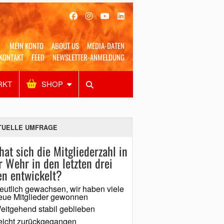
MEIN KONTO
ABOUT US
MEDIA-DATEN
KONTAKT
FEED
NEWSLETTER-ANMELDUNG
RKT
SHOP
Alles
Shop
SUCHEN
TUELLE UMFRAGE
hat sich die Mitgliederzahl in
r Wehr in den letzten drei
en entwickelt?
eutlich gewachsen, wir haben viele
eue Mitglieder gewonnen
eitgehend stabil geblieben
eicht zurückgegangen