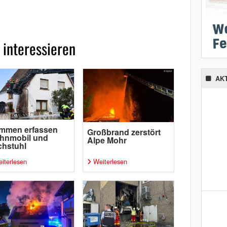
 interessieren
AK
ammen erfassen
Großbrand zerstört
hnmobil und
Alpe Mohr
chstuhl
iterlesen
Weiterlesen