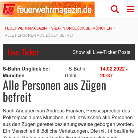
FEUERWEHR-MAGAZIN
S-BAHN UNGLÜCK BEI MÜNCHEN
ALLE PERSONEN AUS ZÜGEN BEFREIT
Live-Ticker
Show all Live-Ticker Posts
S-Bahn Unglück bei
– S-Bahn-
14.02.2022 -
München
Unfall –
20:37
Alle Personen aus Zügen
befreit
Nach Angaben von Andreas Franken, Pressesprecher des
Polizeipräsidiums München, sind inzwischen alle Personen
aus den Zügen gerettet beziehungsweise geborgen worden.
Ein Mensch erlitt tödliche Verletzungen. Die mit 14 bezifferte
Zahl der Patienten sei vorläufig und könne sich noch