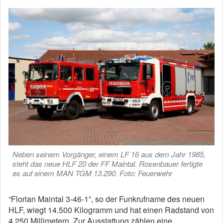
Neben seinem Vorgänger, einem LF 16 aus dem Jahr 1985,
steht das neue HLF 20 der FF Maintal. Rosenbauer fertigte
es auf einem MAN TGM 13.290. Foto: Feuerwehr
“Florian Maintal 3-46-1”, so der Funkrufname des neuen
HLF, wiegt 14.500 Kilogramm und hat einen Radstand von
4.250 Millimetern. Zur Ausstattung zählen eine