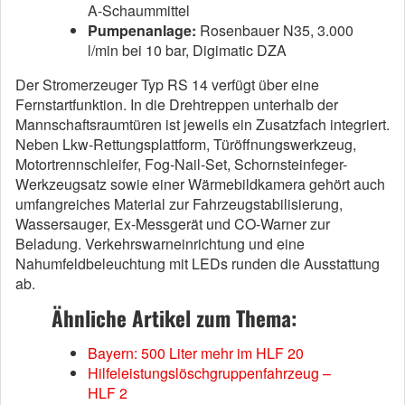
A-Schaummittel
Pumpenanlage:
Rosenbauer N35, 3.000
l/min bei 10 bar, Digimatic DZA
Der Stromerzeuger Typ RS 14 verfügt über eine
Fernstartfunktion. In die Drehtreppen unterhalb der
Mannschaftsraumtüren ist jeweils ein Zusatzfach integriert.
Neben Lkw-Rettungsplattform, Türöffnungswerkzeug,
Motortrennschleifer, Fog-Nail-Set, Schornsteinfeger-
Werkzeugsatz sowie einer Wärmebildkamera gehört auch
umfangreiches Material zur Fahrzeugstabilisierung,
Wassersauger, Ex-Messgerät und CO-Warner zur
Beladung. Verkehrswarneinrichtung und eine
Nahumfeldbeleuchtung mit LEDs runden die Ausstattung
ab.
Ähnliche Artikel zum Thema:
Bayern: 500 Liter mehr im HLF 20
Hilfeleistungslöschgruppenfahrzeug –
HLF 2