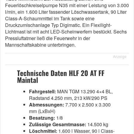
Feuerlöschkreiselpumpe N35 mit einer Leistung von 3.000
l/min, ein 1.600 Liter fassender Löschwassertank, 90 Liter
Class-A-Schaummittel im Tank sowie eine
Druckzumischanlage Typ Digimatic. Ein Flexilight-
Lichtmast ist mit acht LED-Scheinwerfern bestückt. Sechs
Pressluftatmer ließ die Feuerwehr in der
Mannschaftskabine unterbringen.
Anzeige
Technische Daten HLF 20 AT FF
Maintal
Fahrgestell:
MAN TGM 13.290 4×4 BL,
Radstand 4.250 mm, 213 kW/290 PS
Abmessungen:
7.700 x 2.500 x 3.300
mm (LxBxH)
Besatzung:
1/8
Zulässige Gesamtmasse:
14.500 kg
Löschmittel:
1.600 l Wasser, 90 l Class-