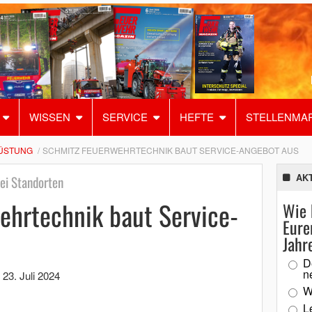
WISSEN
SERVICE
HEFTE
STELLENMA
ÜSTUNG
SCHMITZ FEUERWEHRTECHNIK BAUT SERVICE-ANGEBOT AUS
AK
ei Standorten
hrtechnik baut Service-
Wie 
Eure
Jahr
D
n
,
23. Juli 2024
W
L