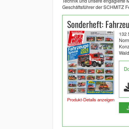
Technik und unsere engagierte Ma
Geschäftsführer der SCHMITZ F
Sonderheft: Fahrze
132 
Norm
Konz
Wal
D
Produkt-Details anzeigen