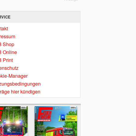
RVICE
takt
ressum
B Shop
 Online
 Print
enschutz
kie-Manager
zungsbedingungen
träge hier kündigen