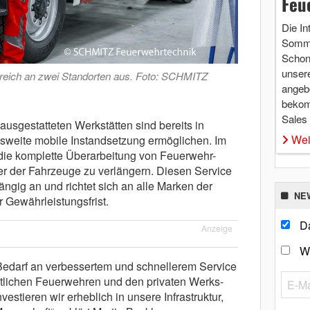
Feu
Die In
Somme
Schon 
unsere
eich an zwei Standorten aus. Foto: SCHMITZ
angebo
bekom
Sales
ausgestatteten Werkstätten sind bereits in
Wei
weite mobile Instandsetzung ermöglichen. Im
die komplette Überarbeitung von Feuerwehr-
r der Fahrzeuge zu verlängern. Diesen Service
ngig an und richtet sich an alle Marken der
NE
 Gewährleistungsfrist.
Da
Anzeige
W
Bedarf an verbessertem und schnellerem Service
tlichen Feuerwehren und den privaten Werks-
stieren wir erheblich in unsere Infrastruktur,