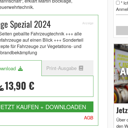
nnschaft“, erklärt Martin Bocklage,
Ic
*
euerwehrtechnik.
Anmel
uge Spezial 2024
Anzeige
Seiten geballte Fahrzeugtechnik +++ alle
fahrzeuge auf einen Blick +++ Sonderteil
epte für Fahrzeuge zur Vegetations- und
dbrandbekämpfung
Print-Ausgabe
ownload
13,90 €
JETZT KAUFEN + DOWNLOADEN
Jet
AGB
Über 
den W