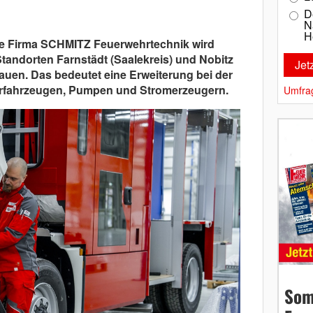
D
N
H
Die Firma SCHMITZ Feuerwehrtechnik wird
Standorten Farnstädt (Saalekreis) und Nobitz
auen. Das bedeutet eine Erweiterung bei der
rfahrzeugen, Pumpen und Stromerzeugern.
Umfra
Som