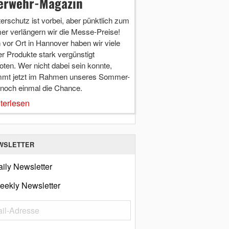
erwehr-Magazin
terschutz ist vorbei, aber pünktlich zum
r verlängern wir die Messe-Preise!
vor Ort in Hannover haben wir viele
r Produkte stark vergünstigt
ten. Wer nicht dabei sein konnte,
mt jetzt im Rahmen unseres Sommer-
 noch einmal die Chance.
terlesen
WSLETTER
ily Newsletter
eekly Newsletter