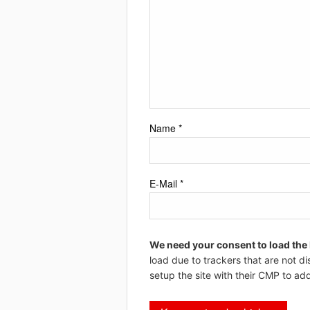
Name
*
E-Mail
*
We need your consent to load the
load due to trackers that are not di
setup the site with their CMP to add