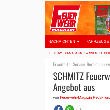
NACHRICHTEN
FAHRZEUGE
FEUERWEHR-MAGAZIN
WISSEN
AUSR
Erweiterter Service-Bereich an zw
SCHMITZ Feuerwe
Angebot aus
von
Feuerwehr-Magazin Redaktion