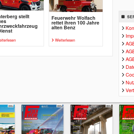
terberg stellt
SE
Feuerwehr Wolfach
ues
rettet ihren 100 Jahre
hrzweckfahrzeug
alten Benz
Kon
Dienst
Imp
iterlesen
Weiterlesen
AG
AGB
AGB
Dat
Coo
Nut
Ver