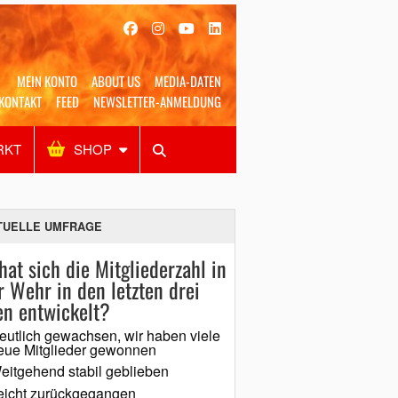
MEIN KONTO
ABOUT US
MEDIA-DATEN
KONTAKT
FEED
NEWSLETTER-ANMELDUNG
RKT
SHOP
Alles
Shop
SUCHEN
TUELLE UMFRAGE
hat sich die Mitgliederzahl in
r Wehr in den letzten drei
en entwickelt?
eutlich gewachsen, wir haben viele
eue Mitglieder gewonnen
eitgehend stabil geblieben
eicht zurückgegangen