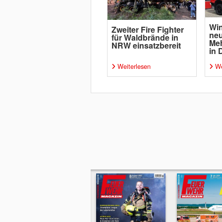
Win
Zweiter Fire Fighter
ne
für Waldbrände in
Me
NRW einsatzbereit
in 
Weiterlesen
We