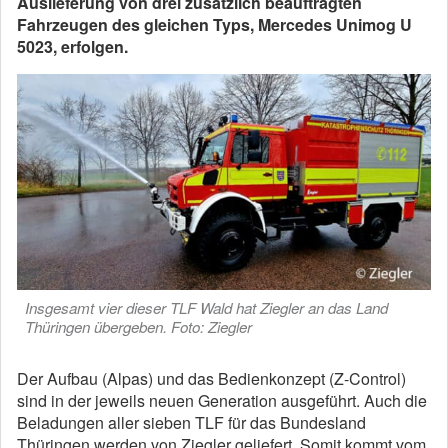
Auslieferung von drei zusätzlich beauftragten
Fahrzeugen des gleichen Typs, Mercedes Unimog U
5023, erfolgen.
Insgesamt vier dieser TLF Wald hat Ziegler an das Land
Thüringen übergeben. Foto: Ziegler
Der Aufbau (Alpas) und das Bedienkonzept (Z-Control)
sind in der jeweils neuen Generation ausgeführt. Auch die
Beladungen aller sieben TLF für das Bundesland
Thüringen werden von Ziegler geliefert. Somit kommt vom