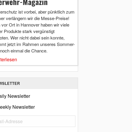
erwehr-Magazin
terschutz ist vorbei, aber pünktlich zum
r verlängern wir die Messe-Preise!
vor Ort in Hannover haben wir viele
r Produkte stark vergünstigt
ten. Wer nicht dabei sein konnte,
mt jetzt im Rahmen unseres Sommer-
 noch einmal die Chance.
terlesen
WSLETTER
ily Newsletter
eekly Newsletter