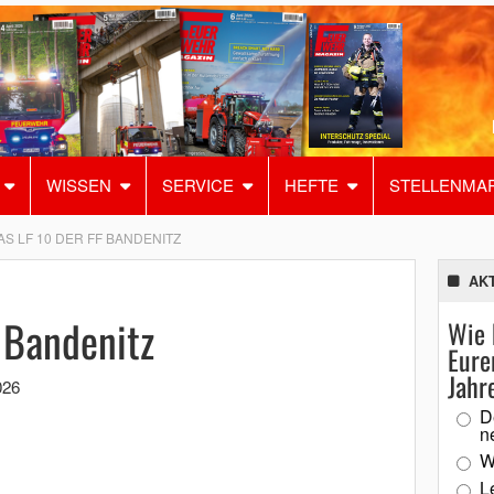
WISSEN
SERVICE
HEFTE
STELLENMA
AS LF 10 DER FF BANDENITZ
AK
 Bandenitz
Wie 
Eure
Jahr
026
D
n
W
L