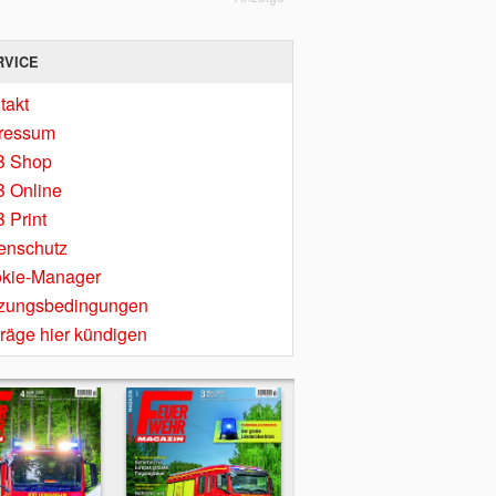
RVICE
takt
ressum
B Shop
 Online
 Print
enschutz
kie-Manager
zungsbedingungen
träge hier kündigen