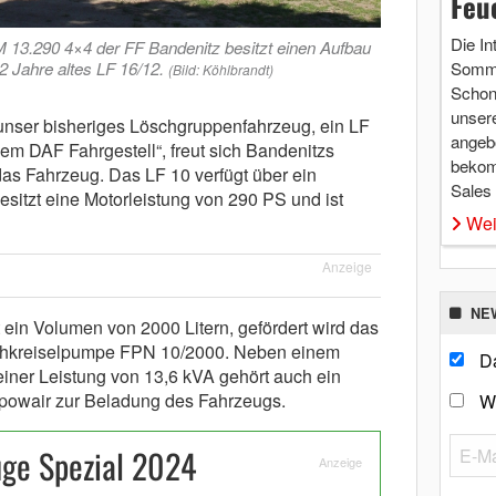
Feu
Die In
13.290 4×4 der FF Bandenitz besitzt einen Aufbau
42 Jahre altes LF 16/12.
Somme
(Bild: Köhlbrandt)
Schon 
unsere
unser bisheriges Löschgruppenfahrzeug, ein LF
angebo
em DAF Fahrgestell“, freut sich Bandenitzs
bekom
as Fahrzeug. Das LF 10 verfügt über ein
Sales
esitzt eine Motorleistung von 290 PS und ist
Wei
Anzeige
NE
 ein Volumen von 2000 Litern, gefördert wird das
chkreiselpumpe FPN 10/2000. Neben einem
Da
iner Leistung von 13,6 kVA gehört auch ein
 powair zur Beladung des Fahrzeugs.
W
uge Spezial 2024
Anzeige