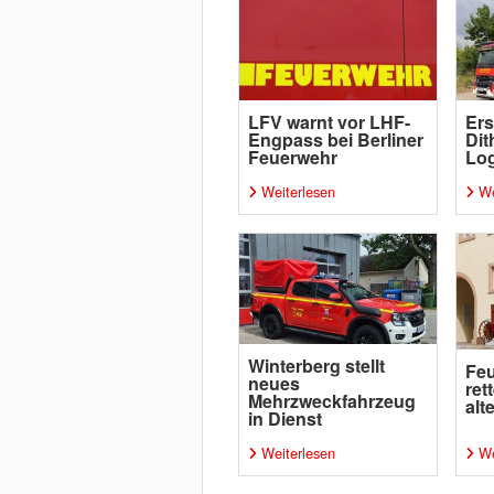
LFV warnt vor LHF-
Ers
Engpass bei Berliner
Dit
Feuerwehr
Log
Weiterlesen
We
Winterberg stellt
Feu
neues
ret
Mehrzweckfahrzeug
alt
in Dienst
Weiterlesen
We