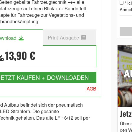
Seiten geballte Fahrzeugtechnik +++ alle
Ic
*
fahrzeuge auf einen Blick +++ Sonderteil
Anmel
epte für Fahrzeuge zur Vegetations- und
dbrandbekämpfung
Print-Ausgabe
ownload
13,90 €
JETZT KAUFEN + DOWNLOADEN
AGB
 Aufbau befindet sich der pneumatisch
Jet
 LED-Strahlern. Die gesamte
echnik gehalten. Das alte LF 16/12 soll per
Über 
den W