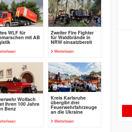
tes WLF für
Zweiter Fire Fighter
hmarschen mit AB
für Waldbrände in
istik
NRW einsatzbereit
iterlesen
Weiterlesen
Kreis Karlsruhe
erwehr Wolfach
übergibt drei
tet ihren 100 Jahre
Feuerwehrfahrzeuge
en Benz
an die Ukraine
iterlesen
Weiterlesen