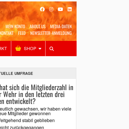
MEIN KONTO
ABOUT US
MEDIA-DATEN
KONTAKT
FEED
NEWSLETTER-ANMELDUNG
RKT
SHOP
Alles
Shop
SUCHEN
TUELLE UMFRAGE
hat sich die Mitgliederzahl in
r Wehr in den letzten drei
en entwickelt?
eutlich gewachsen, wir haben viele
eue Mitglieder gewonnen
eitgehend stabil geblieben
eicht zurückgegangen