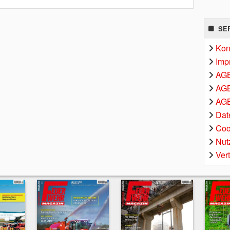
SE
Kon
Imp
AG
AGB
AGB
Dat
Coo
Nut
Ver