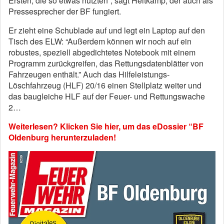
Ersten, die so etwas nutzten”, sagt Heitkamp, der auch als
Pressesprecher der BF fungiert.
Er zieht eine Schublade auf und legt ein Laptop auf den
Tisch des ELW: “Außerdem können wir noch auf ein
robustes, speziell abgedichtetes Notebook mit einem
Programm zurückgreifen, das Rettungsdatenblätter von
Fahrzeugen enthält.” Auch das Hilfeleistungs-
Löschfahrzeug (HLF) 20/16 einen Stellplatz weiter und
das baugleiche HLF auf der Feuer- und Rettungswache
2…
Weiterlesen? Klicken Sie hier, um das eDossier “BF
Oldenburg herunterzuladen!