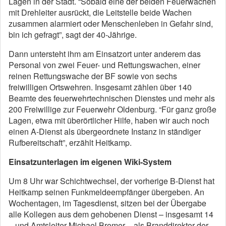
Lagen in der Stadt. “Sobald eine der beiden Feuerwachen
mit Drehleiter ausrückt, die Leitstelle beide Wachen
zusammen alarmiert oder Menschenleben in Gefahr sind,
bin ich gefragt”, sagt der 40-Jährige.
Dann untersteht ihm am Einsatzort unter anderem das
Personal von zwei Feuer- und Rettungswachen, einer
reinen Rettungswache der BF sowie von sechs
freiwilligen Ortswehren. Insgesamt zählen über 140
Beamte des feuerwehrtechnischen Dienstes und mehr als
200 Freiwillige zur Feuerwehr Oldenburg. “Für ganz große
Lagen, etwa mit überörtlicher Hilfe, haben wir auch noch
einen A-Dienst als übergeordnete Instanz in ständiger
Rufbereitschaft”, erzählt Heitkamp.
Einsatzunterlagen im eigenen Wiki-System
Um 8 Uhr war Schichtwechsel, der vorherige B-Dienst hat
Heitkamp seinen Funkmeldeempfänger übergeben. An
Wochentagen, im Tagesdienst, sitzen bei der Übergabe
alle Kollegen aus dem gehobenen Dienst – insgesamt 14
– und Amtsleiter Michael Bremer – als Branddirektor der