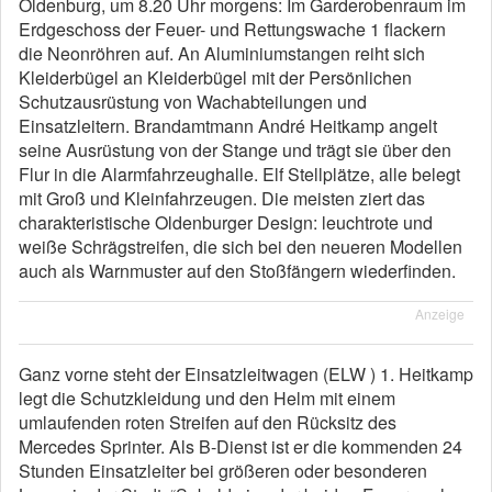
Oldenburg, um 8.20 Uhr morgens: Im Garderobenraum im
Erdgeschoss der Feuer- und Rettungswache 1 flackern
die Neonröhren auf. An Aluminiumstangen reiht sich
Kleiderbügel an Kleiderbügel mit der Persönlichen
Schutzausrüstung von Wachabteilungen und
Einsatzleitern. Brandamtmann André Heitkamp angelt
seine Ausrüstung von der Stange und trägt sie über den
Flur in die Alarmfahrzeughalle. Elf Stellplätze, alle belegt
mit Groß und Kleinfahrzeugen. Die meisten ziert das
charakteristische Oldenburger Design: leuchtrote und
weiße Schrägstreifen, die sich bei den neueren Modellen
auch als Warnmuster auf den Stoßfängern wiederfinden.
Anzeige
Ganz vorne steht der Einsatzleitwagen (ELW ) 1. Heitkamp
legt die Schutzkleidung und den Helm mit einem
umlaufenden roten Streifen auf den Rücksitz des
Mercedes Sprinter. Als B-Dienst ist er die kommenden 24
Stunden Einsatzleiter bei größeren oder besonderen