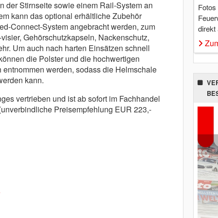
 an der Stirnseite sowie einem Rail-System an
Fotos
em kann das optional erhältliche Zubehör
Feuer
peed-Connect-System angebracht werden, zum
direkt
 -visier, Gehörschutzkapseln, Nackenschutz,
Zum
hr. Um auch nach harten Einsätzen schnell
 können die Polster und die hochwertigen
h entnommen werden, sodass die Helmschale
werden kann.
VE
BE
ges vertrieben und ist ab sofort im Fachhandel
unverbindliche Preisempfehlung EUR 223,-
e