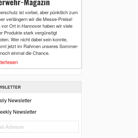
erwehr-Magazin
terschutz ist vorbei, aber pünktlich zum
r verlängern wir die Messe-Preise!
vor Ort in Hannover haben wir viele
r Produkte stark vergünstigt
ten. Wer nicht dabei sein konnte,
mt jetzt im Rahmen unseres Sommer-
 noch einmal die Chance.
terlesen
WSLETTER
ily Newsletter
eekly Newsletter