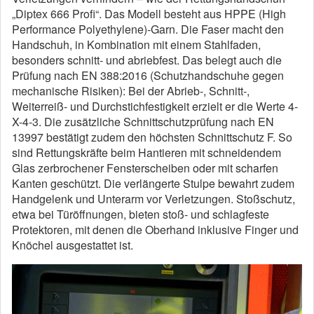
„Diptex 666 Profi“. Das Modell besteht aus HPPE (High
Performance Polyethylene)-Garn. Die Faser macht den
Handschuh, in Kombination mit einem Stahlfaden,
besonders schnitt- und abriebfest. Das belegt auch die
Prüfung nach EN 388:2016 (Schutzhandschuhe gegen
mechanische Risiken): Bei der Abrieb-, Schnitt-,
Weiterreiß- und Durchstichfestigkeit erzielt er die Werte 4-
X-4-3. Die zusätzliche Schnittschutzprüfung nach EN
13997 bestätigt zudem den höchsten Schnittschutz F. So
sind Rettungskräfte beim Hantieren mit schneidendem
Glas zerbrochener Fensterscheiben oder mit scharfen
Kanten geschützt. Die verlängerte Stulpe bewahrt zudem
Handgelenk und Unterarm vor Verletzungen. Stoßschutz,
etwa bei Türöffnungen, bieten stoß- und schlagfeste
Protektoren, mit denen die Oberhand inklusive Finger und
Knöchel ausgestattet ist.