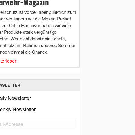
erwehr-Magazin
terschutz ist vorbei, aber pünktlich zum
r verlängern wir die Messe-Preise!
vor Ort in Hannover haben wir viele
r Produkte stark vergünstigt
ten. Wer nicht dabei sein konnte,
mt jetzt im Rahmen unseres Sommer-
 noch einmal die Chance.
terlesen
WSLETTER
ily Newsletter
eekly Newsletter