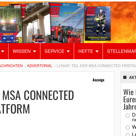
WISSEN
SERVICE
HEFTE
STELLENMA
ACHRICHTEN
ADVERTORIAL
LUNAR: TEIL DER MSA CONNECTED FIREFI
AK
Anzeige
R MSA CONNECTED
Wie 
Eure
ATFORM
Jahr
D
n
W
L