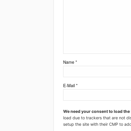
Name
*
E-Mail
*
We need your consent to load the
load due to trackers that are not di
setup the site with their CMP to add