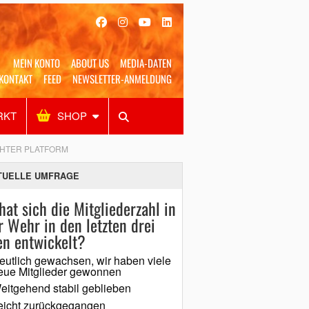
MEIN KONTO
ABOUT US
MEDIA-DATEN
KONTAKT
FEED
NEWSLETTER-ANMELDUNG
RKT
SHOP
Alles
Shop
SUCHEN
GHTER PLATFORM
TUELLE UMFRAGE
hat sich die Mitgliederzahl in
r Wehr in den letzten drei
en entwickelt?
eutlich gewachsen, wir haben viele
eue Mitglieder gewonnen
eitgehend stabil geblieben
eicht zurückgegangen