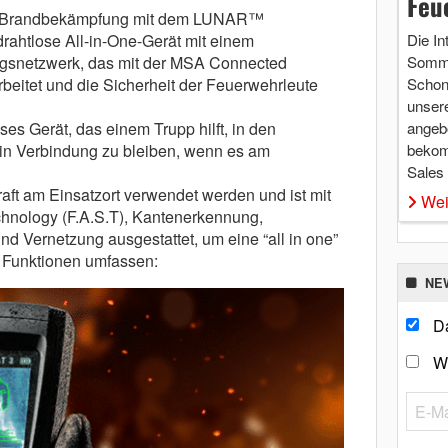
Feu
der Brandbekämpfung mit dem LUNAR™
rahtlose All-in-One-Gerät mit einem
Die In
gsnetzwerk, das mit der MSA Connected
Somme
beitet und die Sicherheit der Feuerwehrleute
Schon 
unsere
ses Gerät, das einem Trupp hilft, in den
angebo
in Verbindung zu bleiben, wenn es am
bekom
Sales
ft am Einsatzort verwendet werden und ist mit
Wei
echnology (F.A.S.T), Kantenerkennung,
d Vernetzung ausgestattet, um eine “all in one”
e Funktionen umfassen:
NE
Da
W