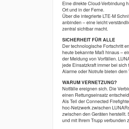
Eine direkte Cloud-Verbindung hä
Ort und in der Ferne.
Über die integrierte LTE-M Schni
anbinden – eine leicht verständli
zentral sichtbar macht.
SICHERHEIT FÜR ALLE
Der technologische Fortschritt 
heute bekannte Maß hinaus – eins
der Meldung von Vorfällen. LUNA
jede Einsatzkraft immer bei sic
Alarme oder Notrufe bieten dem 
WARUM VERNETZUNG?
Notfälle ereignen sich. Die Verb
einen Rettungseinsatz entscheide
Als Teil der Connected Firefight
hoc-Netzwerk zwischen LUNARs a
zwischen den Geräten herstellt. 
und mit Ihrem Trupp verbunden z