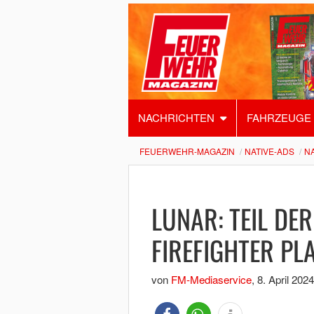
NACHRICHTEN
FAHRZEUGE
FEUERWEHR-MAGAZIN
NATIVE-ADS
N
LUNAR: TEIL DE
FIREFIGHTER PL
von
FM-Mediaservice
,
8. April 2024