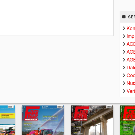
SE
Kon
Imp
AG
AGB
AGB
Dat
Coo
Nut
Ver