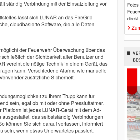
lt ständig Verbindung mit der Einsatzleitung vor
Fotos
Feuer
ttstelles lässt sich LUNAR an das FireGrid
direkt
che, cloudbasierte Software, die alle Daten
Zum
ermöglicht der Feuerwehr Überwachung über das
VE
chließlich der Sichtbarkeit aller Benutzer und
BE
R vereint die nötige Technik in einem Gerät, das
h tragen kann. Verschiedene Alarme wie manuelle
Verwender zusätzliche Sicherheit.
indungsmöglichkeit zu Ihrem Trupp kann für
nd sein, egal ob mit oder ohne Pressluftatmer.
er Platform ist jedes LUNAR-Gerät mit dem Ad-
usgestattet, das selbstständig Verbindungen
So können Sie sich darauf verlassen, informiert
u sein, wenn etwas Unerwartetes passiert.