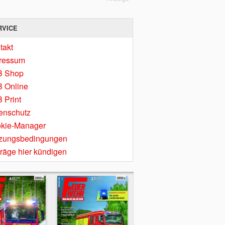
RVICE
takt
ressum
B Shop
 Online
 Print
enschutz
kie-Manager
zungsbedingungen
träge hier kündigen