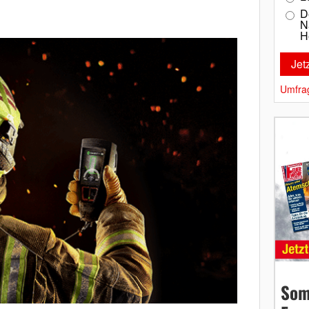
D
N
H
Umfra
Som