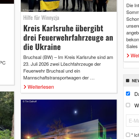
Die In
Somme
Hilfe für Winnyzja
Schon 
Kreis Karlsruhe übergibt
unsere
angebo
drei Feuerwehrfahrzeuge an
bekom
die Ukraine
Sales
Wei
Bruchsal (BW) – Im Kreis Karlsruhe sind am
EPC
23. Juli 2026 zwei Löschfahrzeuge der
Feuerwehr Bruchsal und ein
Mannschaftstransportwagen der …
NE
Weiterlesen
Da
W
Ic
*