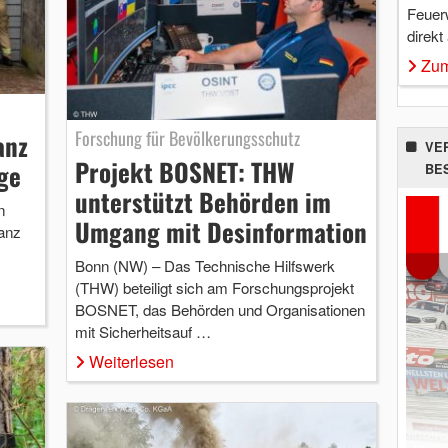
Feuer
direkt
Zum
Forschung für Bevölkerungsschutz
anz
VE
Projekt BOSNET: THW
ge
BE
unterstützt Behörden im
n
Umgang mit Desinformation
anz
Bonn (NW) – Das Technische Hilfswerk
(THW) beteiligt sich am Forschungsprojekt
BOSNET, das Behörden und Organisationen
mit Sicherheitsauf …
Weiterlesen