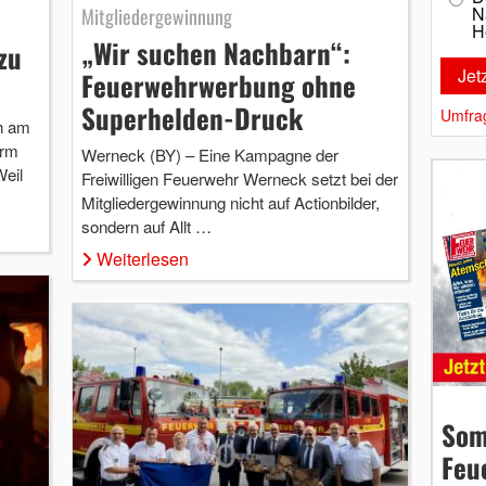
N
Mitgliedergewinnung
H
„Wir suchen Nachbarn“:
zu
Feuerwehrwerbung ohne
Superhelden-Druck
Umfra
ch am
orm
Werneck (BY) – Eine Kampagne der
Weil
Freiwilligen Feuerwehr Werneck setzt bei der
Mitgliedergewinnung nicht auf Actionbilder,
sondern auf Allt …
Weiterlesen
Som
Feu