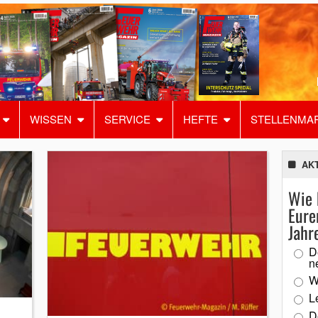
WISSEN
SERVICE
HEFTE
STELLENMA
AK
Wie 
Eure
Jahr
D
n
W
L
D