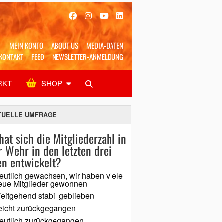
MEIN KONTO
ABOUT US
MEDIA-DATEN
KONTAKT
FEED
NEWSLETTER-ANMELDUNG
RKT
SHOP
Alles
Shop
SUCHEN
TUELLE UMFRAGE
hat sich die Mitgliederzahl in
r Wehr in den letzten drei
en entwickelt?
eutlich gewachsen, wir haben viele
eue Mitglieder gewonnen
eitgehend stabil geblieben
eicht zurückgegangen
eutlich zurückgegangen,