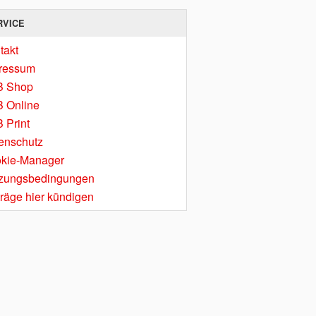
RVICE
takt
ressum
B Shop
 Online
 Print
enschutz
kie-Manager
zungsbedingungen
träge hier kündigen