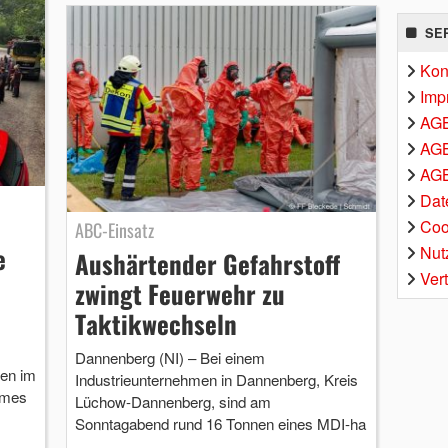
SE
Kon
Imp
AG
AGB
AGB
Dat
Coo
ABC-Einsatz
e
Nut
Aushärtender Gefahrstoff
Ver
zwingt Feuerwehr zu
Taktikwechseln
Dannenberg (NI) – Bei einem
en im
Industrieunternehmen in Dannenberg, Kreis
ames
Lüchow-Dannenberg, sind am
Sonntagabend rund 16 Tonnen eines MDI-ha
…