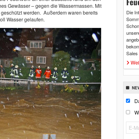
Feu
ches Gewässer – gegen die Wassermassen. Mit
geschützt werden. Außerdem waren bereits
Die In
voll Wasser gelaufen.
Somme
Schon 
unsere
angebo
bekom
Sales
Wei
NE
Da
W