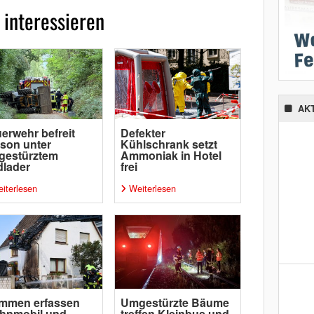
 interessieren
AK
erwehr befreit
Defekter
son unter
Kühlschrank setzt
gestürztem
Ammoniak in Hotel
lader
frei
iterlesen
Weiterlesen
ammen erfassen
Umgestürzte Bäume
hnmobil und
treffen Kleinbus und