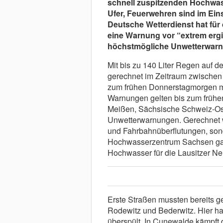
schnell zuspitzenden Hochwass
Ufer, Feuerwehren sind im Ei
Deutsche Wetterdienst hat für
eine Warnung vor “extrem erg
höchstmögliche Unwetterwarns
Mit bis zu 140 Liter Regen auf 
gerechnet im Zeitraum zwischen 
zum frühen Donnerstagmorgen meh
Warnungen gelten bis zum frühen
Meißen, Sächsische Schweiz-Ost
Unwetterwarnungen. Gerechnet wi
und Fahrbahnüberflutungen, son
Hochwasserzentrum Sachsen gab
Hochwasser für die Lausitzer Ne
Erste Straßen mussten bereits g
Rodewitz und Bederwitz. Hier ha
überspült. In Cunewalde kämpft 