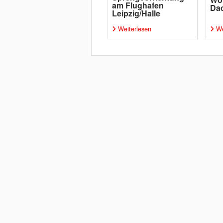
am Flughafen
Da
Leipzig/Halle
Weiterlesen
We