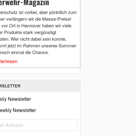
erwehr-Magazin
terschutz ist vorbei, aber pünktlich zum
r verlängern wir die Messe-Preise!
vor Ort in Hannover haben wir viele
r Produkte stark vergünstigt
ten. Wer nicht dabei sein konnte,
mt jetzt im Rahmen unseres Sommer-
 noch einmal die Chance.
terlesen
WSLETTER
ily Newsletter
eekly Newsletter