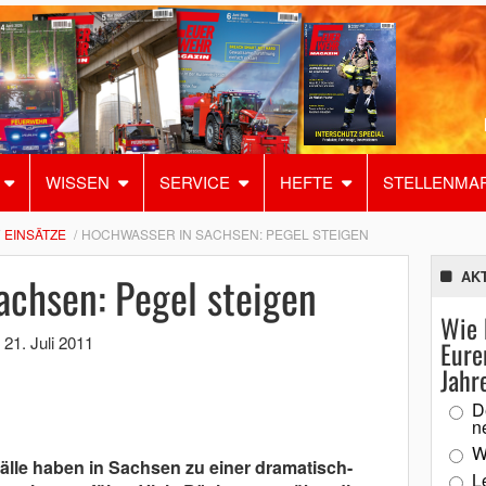
WISSEN
SERVICE
HEFTE
STELLENMA
EINSÄTZE
HOCHWASSER IN SACHSEN: PEGEL STEIGEN
achsen: Pegel steigen
AK
Wie 
,
21. Juli 2011
Eure
Jahr
D
n
W
älle haben in Sachsen zu einer dramatisch-
L