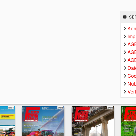
SE
Kon
Imp
AG
AGB
AGB
Dat
Coo
Nut
Ver