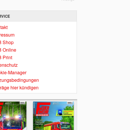
RVICE
takt
ressum
B Shop
 Online
 Print
enschutz
kie-Manager
zungsbedingungen
träge hier kündigen