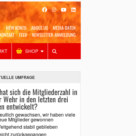
MEIN KONTO
ABOUT US
MEDIA-DATEN
KONTAKT
FEED
NEWSLETTER-ANMELDUNG
RKT
SHOP
Alles
Shop
SUCHEN
TUELLE UMFRAGE
hat sich die Mitgliederzahl in
r Wehr in den letzten drei
en entwickelt?
eutlich gewachsen, wir haben viele
eue Mitglieder gewonnen
eitgehend stabil geblieben
eicht zurückgegangen