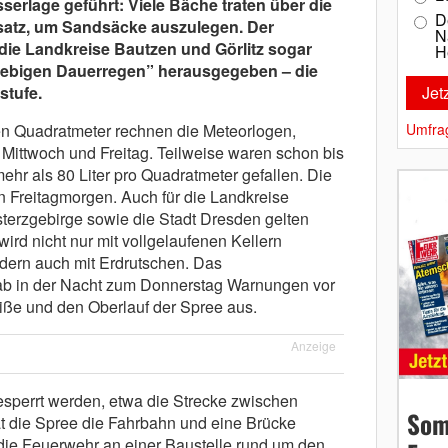
erlage geführt: Viele Bäche traten über die
D
nsatz, um Sandsäcke auszulegen. Der
N
 die Landkreise Bautzen und Görlitz sogar
H
iebigen Dauerregen” herausgegeben – die
tufe.
den Quadratmeter rechnen die Meteorlogen,
Umfra
Mittwoch und Freitag. Teilweise waren schon bis
r als 80 Liter pro Quadratmeter gefallen. Die
 Freitagmorgen. Auch für die Landkreise
erzgebirge sowie die Stadt Dresden gelten
rd nicht nur mit vollgelaufenen Kellern
dern auch mit Erdrutschen. Das
 in der Nacht zum Donnerstag Warnungen vor
iße und den Oberlauf der Spree aus.
Anzeige
esperrt werden, etwa die Strecke zwischen
Som
t die Spree die Fahrbahn und eine Brücke
die Feuerwehr an einer Baustelle rund um den