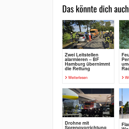
Das könnte dich auch
Zwei Leitstellen
Feu
alarmieren – BF
Per
Hamburg übernimmt
um
die Rettung
Rad
Weiterlesen
We
Drohne mit
Fl
Sprengvorrichtung
Wo