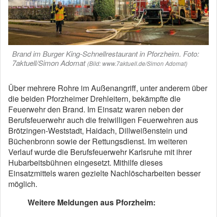
Brand im Burger King-Schnellrestaurant in Pforzheim. Foto:
7aktuell/Simon Adomat
(Bild: www.7aktuell.de/Simon Adomat)
Über mehrere Rohre im Außenangriff, unter anderem über
die beiden Pforzheimer Drehleitern, bekämpfte die
Feuerwehr den Brand. Im Einsatz waren neben der
Berufsfeuerwehr auch die freiwilligen Feuerwehren aus
Brötzingen-Weststadt, Haidach, Dillweißenstein und
Büchenbronn sowie der Rettungsdienst. Im weiteren
Verlauf wurde die Berufsfeuerwehr Karlsruhe mit ihrer
Hubarbeitsbühnen eingesetzt. Mithilfe dieses
Einsatzmittels waren gezielte Nachlöscharbeiten besser
möglich.
Weitere Meldungen aus Pforzheim: