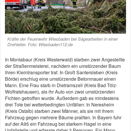
Kräfte der Feuerwehr Wiesbaden bei Sägearbeiten in einer
Drehleiter. Foto: Wiesbaden112.de
In Montabaur (Kreis Westerwald) starben zwei Angestellte
der Straßenmeisterei, nachdem ein umstürzender Baum
ihren Kleintransporter traf. In Groß Santersleben (Kreis
Börde) erschlug eine umstürzende Betonmauer einen
Mann. Eine Frau starb in Dietramszell (Kreis Bad Tölz-
Wolfratshausen), als ihr Auto von zwei umstürzenden
Fichten getroffen wurde. Außerdem gab es mindestens
drei Tote bei wetterbedingten Unfällen: In Neresheim
(Kreis Ostalb) starben zwei Männer, als sie mit ihrem
Fahrzeug gegen mehrere Bäume prallten. In Bayern fuhr
auf der A95 ein Fahrzeug bei starkem Hagel in eine
Unfallstelle und erfasste dabei 3 Personen. Ein Mann