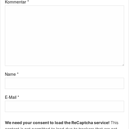
Kommentar
*
Name
*
E-Mail
*
We need your consent to load the ReCaptcha service!
This
content is not permitted to load due to trackers that are not